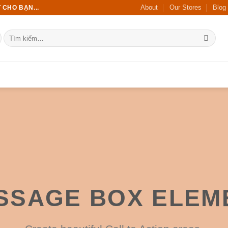
About
Our Stores
Blog
 CHO BẠN...
Tìm
kiếm:
SSAGE BOX ELEM