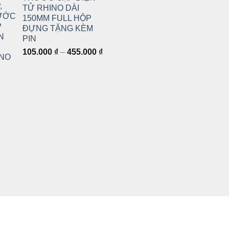
TỬ RHINO DÀI
150MM FULL HỘP
ĐỰNG TẶNG KÈM
PIN
Khoảng
105.000
₫
–
455.000
₫
giá:
từ
105.000 ₫
đến
455.000 ₫