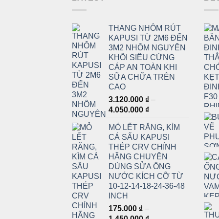
THANG NHÔM RÚT
KAPUSI TỪ 2M6 ĐẾN
3M2 NHÔM NGUYÊN
KHỐI SIÊU CỨNG
CÁP AN TOÀN KHI
SỮA CHỮA TRÊN
CAO
3.120.000
₫
–
Khoảng
4.050.000
₫
giá:
MỎ LẾT RĂNG, KÌM
từ
CÁ SẤU KAPUSI
3.120.000 ₫
THÉP CRV CHÍNH
đến
HÃNG CHUYÊN
4.050.000 ₫
DÙNG SỬA ỐNG
NƯỚC KÍCH CỠ TỪ
10-12-14-18-24-36-48
INCH
175.000
₫
–
Khoảng
1.450.000
₫