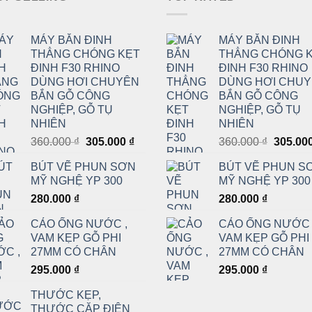
MÁY BẮN ĐINH
MÁY BẮN ĐINH
THẲNG CHÓNG KẸT
THẲNG CHÓNG 
ĐINH F30 RHINO
ĐINH F30 RHINO
DÙNG HƠI CHUYÊN
DÙNG HƠI CHU
BẮN GỖ CÔNG
BẮN GỖ CÔNG
NGHIỆP, GỖ TỤ
NGHIỆP, GỖ TỤ
NHIÊN
NHIÊN
Giá
Giá
Giá
360.000
₫
305.000
₫
360.000
₫
305.00
gốc
hiện
gốc
BÚT VẼ PHUN SƠN
BÚT VẼ PHUN S
là:
tại
là:
MỸ NGHỆ YP 300
MỸ NGHỆ YP 300
360.000 ₫.
là:
360.000
280.000
₫
280.000
₫
305.000 ₫.
CẢO ỐNG NƯỚC ,
CẢO ỐNG NƯỚC 
VAM KẸP GỖ PHI
VAM KẸP GỖ PHI
27MM CÓ CHÂN
27MM CÓ CHÂN
295.000
₫
295.000
₫
THƯỚC KẸP,
THƯỚC CẶP ĐIỆN