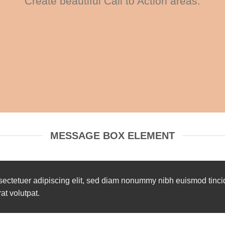
Create beautiful Call to Action areas.
MESSAGE BOX ELEMENT
sectetuer adipiscing elit, sed diam nonummy nibh euismod tinci
t volutpat.