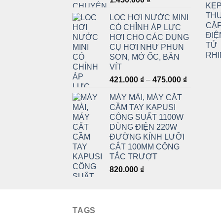
giá:
LỌC HƠI NƯỚC MINI
từ
CÓ CHỈNH ÁP LỰC
175.000 ₫
HƠI CHO CÁC DỤNG
đến
CỤ HƠI NHƯ PHUN
1.450.000 ₫
SƠN, MỞ ỐC, BẮN
VÍT
Khoảng
421.000
₫
–
475.000
₫
giá:
MÁY MÀI, MÁY CẮT
từ
CẦM TAY KAPUSI
421.000 ₫
CÔNG SUẤT 1100W
đến
DÙNG ĐIỆN 220W
475.000 ₫
ĐƯỜNG KÍNH LƯỠI
CẮT 100MM CÔNG
TẮC TRƯỢT
820.000
₫
TAGS