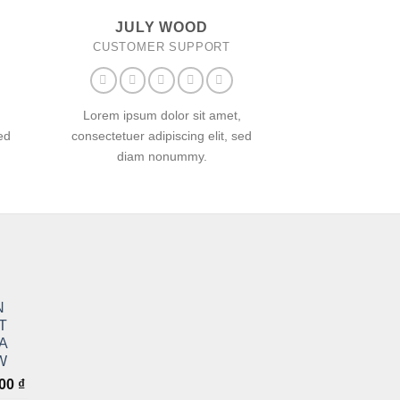
JULY WOOD
CUSTOMER SUPPORT
Lorem ipsum dolor sit amet,
ed
consectetuer adipiscing elit, sed
diam nonummy.
N
T
A
W
Giá
000
₫