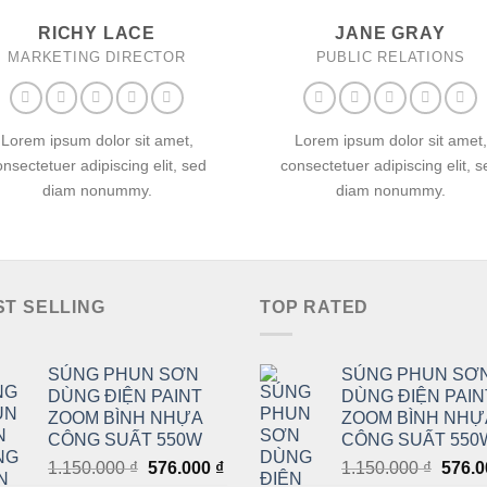
RICHY LACE
JANE GRAY
MARKETING DIRECTOR
PUBLIC RELATIONS
Lorem ipsum dolor sit amet,
Lorem ipsum dolor sit amet,
onsectetuer adipiscing elit, sed
consectetuer adipiscing elit, s
diam nonummy.
diam nonummy.
ST SELLING
TOP RATED
SÚNG PHUN SƠN
SÚNG PHUN SƠ
DÙNG ĐIỆN PAINT
DÙNG ĐIỆN PAIN
ZOOM BÌNH NHỰA
ZOOM BÌNH NHỰ
CÔNG SUẤT 550W
CÔNG SUẤT 550
Giá
Giá
Giá
1.150.000
₫
576.000
₫
1.150.000
₫
576.