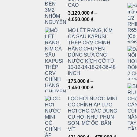
CAO
3.120.000
₫
–
Khoảng
4.050.000
₫
giá:
MỎ LẾT RĂNG, KÌM
từ
CÁ SẤU KAPUSI
3.120.000 ₫
THÉP CRV CHÍNH
đến
HÃNG CHUYÊN
4.050.000 ₫
DÙNG SỬA ỐNG
NƯỚC KÍCH CỠ TỪ
10-12-14-18-24-36-48
INCH
175.000
₫
–
Khoảng
1.450.000
₫
giá:
LỌC HƠI NƯỚC MINI
từ
CÓ CHỈNH ÁP LỰC
175.000 ₫
HƠI CHO CÁC DỤNG
đến
CỤ HƠI NHƯ PHUN
1.450.000 ₫
SƠN, MỞ ỐC, BẮN
VÍT
Khoảng