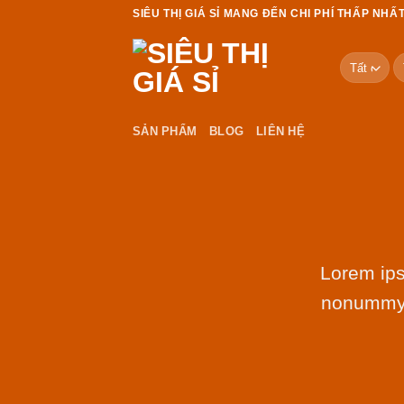
Chuyển
SIÊU THỊ GIÁ SỈ MANG ĐẾN CHI PHÍ THẤP NHẤT
đến
nội
T
dung
ki
SẢN PHẨM
BLOG
LIÊN HỆ
Lorem ips
nonummy n