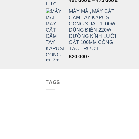
421.000
₫
–
475.000
₫
giá:
MÁY MÀI, MÁY CẮT
từ
CẦM TAY KAPUSI
421.000 ₫
CÔNG SUẤT 1100W
đến
DÙNG ĐIỆN 220W
475.000 ₫
ĐƯỜNG KÍNH LƯỠI
CẮT 100MM CÔNG
TẮC TRƯỢT
820.000
₫
TAGS