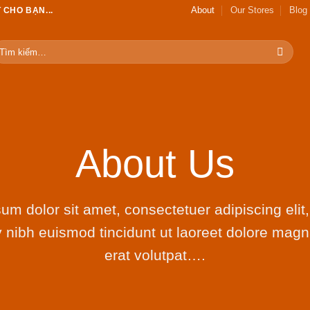
About
Our Stores
Blog
 CHO BẠN...
ìm
ếm:
About Us
um dolor sit amet, consectetuer adipiscing elit
ibh euismod tincidunt ut laoreet dolore mag
erat volutpat….