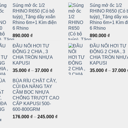
gốc
hiện
gốc
Súng mở ốc 1/2
Súng mở ốc 1/2
là:
tại
là:
RHINO R650 (Có bộ
RHINO R650 (Có 
1.150.000 ₫.
là:
1.150
tuýp)_Tặng dây xoắn
tuýp)_Tặng dây x
576.000 ₫.
Rhino 6m+1 Kìm điện
Rhino 6m+1 Kìm đ
6 Rhino
6 Rhino
890.000
₫
890.000
₫
ĐẦU NỐI HƠI TỰ
ĐẦU NỐI HƠI TỰ
ĐỘNG 2 CHIA , 3
ĐỘNG 2 CHIA , 3
CHIA TRÒN NHỰA
CHIA TRÒN NHỰ
KAPUSI
KAPUSI
Khoảng
35.000
₫
–
37.000
₫
35.000
₫
–
37.000
giá:
BÚA RÌU CHẶT CÂY,
từ
CỦI ĐA NĂNG TAY
35.000 ₫
CẦM BỌC NHỰA
đến
CHỐNG TRƯỢT CAO
37.000 ₫
CẤP KAPUSI 500-
600-800GRM
Khoảng
176.000
₫
–
245.000
₫
giá: