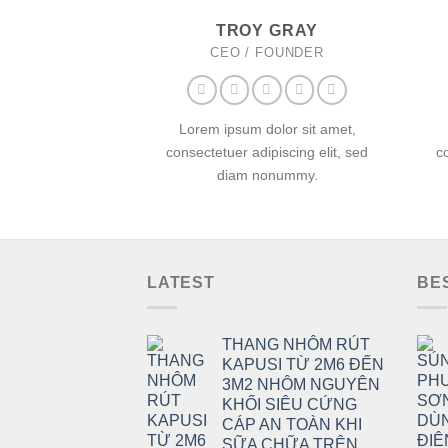
TROY GRAY
CEO / FOUNDER
Lorem ipsum dolor sit amet,
consectetuer adipiscing elit, sed
c
diam nonummy.
LATEST
BE
THANG NHÔM RÚT
KAPUSI TỪ 2M6 ĐẾN
3M2 NHÔM NGUYÊN
KHỐI SIÊU CỨNG
CÁP AN TOÀN KHI
SỮA CHỮA TRÊN