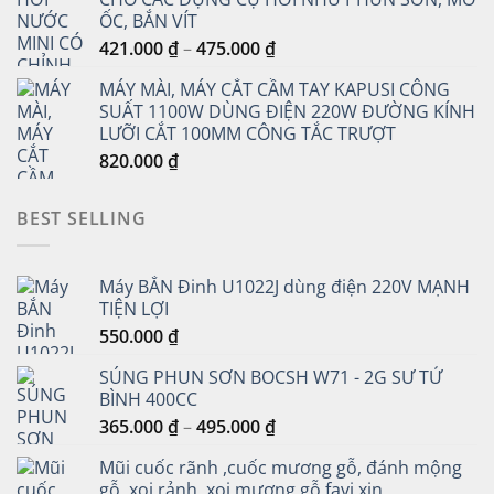
175.000 ₫
ỐC, BẮN VÍT
đến
Khoảng
421.000
₫
–
475.000
₫
1.450.000 ₫
giá:
MÁY MÀI, MÁY CẮT CẦM TAY KAPUSI CÔNG
từ
SUẤT 1100W DÙNG ĐIỆN 220W ĐƯỜNG KÍNH
421.000 ₫
LƯỠI CẮT 100MM CÔNG TẮC TRƯỢT
đến
820.000
₫
475.000 ₫
BEST SELLING
Máy BẮN Đinh U1022J dùng điện 220V MẠNH
TIỆN LỢI
550.000
₫
SÚNG PHUN SƠN BOCSH W71 - 2G SƯ TỬ
BÌNH 400CC
Khoảng
365.000
₫
–
495.000
₫
giá:
Mũi cuốc rãnh ,cuốc mương gỗ, đánh mộng
từ
gỗ, xoi rảnh, xoi mương gỗ favi xịn