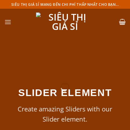
Chuyển
SIÊU THỊ GIÁ SỈ MANG ĐẾN CHI PHÍ THẤP NHẤT CHO BẠN...
đến
nội
dung
SLIDER ELEMENT
Create amazing Sliders with our
Slider element.