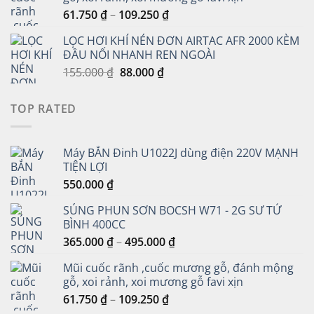
365.000 ₫
Khoảng
61.750
₫
–
109.250
₫
đến
giá:
495.000 ₫
LỌC HƠI KHÍ NÉN ĐƠN AIRTAC AFR 2000 KÈM
từ
ĐẦU NỐI NHANH REN NGOÀI
61.750 ₫
Giá
Giá
155.000
₫
88.000
₫
đến
gốc
hiện
109.250 ₫
là:
tại
TOP RATED
155.000 ₫.
là:
88.000 ₫.
Máy BẮN Đinh U1022J dùng điện 220V MẠNH
TIỆN LỢI
550.000
₫
SÚNG PHUN SƠN BOCSH W71 - 2G SƯ TỬ
BÌNH 400CC
Khoảng
365.000
₫
–
495.000
₫
giá:
Mũi cuốc rãnh ,cuốc mương gỗ, đánh mộng
từ
gỗ, xoi rảnh, xoi mương gỗ favi xịn
365.000 ₫
Khoảng
61.750
₫
–
109.250
₫
đến
giá: