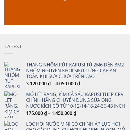
LATEST
THANG NHÔM RÚT KAPUSI TỪ 2M6 ĐẾN 3M2
NHÔM NGUYÊN KHỐI SIÊU CỨNG CÁP AN
TOÀN KHI SỮA CHỮA TRÊN CAO
Khoảng
3.120.000
₫
–
4.050.000
₫
giá:
MỎ LẾT RĂNG, KÌM CÁ SẤU KAPUSI THÉP CRV
từ
CHÍNH HÃNG CHUYÊN DÙNG SỬA ỐNG
3.120.000 ₫
NƯỚC KÍCH CỠ TỪ 10-12-14-18-24-36-48 INCH
đến
Khoảng
175.000
₫
–
1.450.000
₫
4.050.000 ₫
giá:
LỌC HƠI NƯỚC MINI CÓ CHỈNH ÁP LỰC HƠI
từ
CHO CÁC DỤNG CỤ HƠI NHƯ PHUN SƠN, MỞ