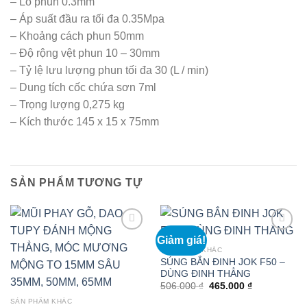
– Lỗ phun 0.3mm
– Áp suất đầu ra tối đa 0.35Mpa
– Khoảng cách phun 50mm
– Độ rộng vệt phun 10 – 30mm
– Tỷ lệ lưu lượng phun tối đa 30 (L / min)
– Dung tích cốc chứa sơn 7ml
– Trọng lượng 0,275 kg
– Kích thước 145 x 15 x 75mm
SẢN PHẨM TƯƠNG TỰ
Giảm giá!
SẢN PHẨM KHÁC
SÚNG BẮN ĐINH JOK F50 –
DÙNG ĐINH THẲNG
Giá
Giá
506.000
₫
465.000
₫
gốc
hiện
SẢN PHẨM KHÁC
là:
tại