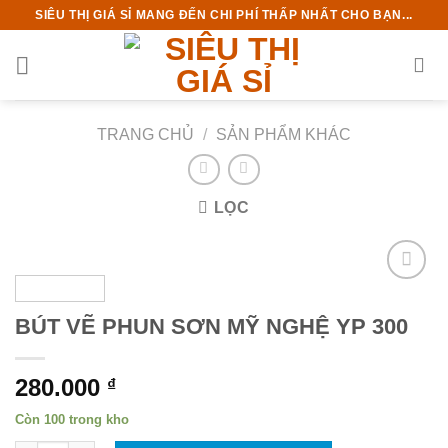
Chuyển
SIÊU THỊ GIÁ SỈ MANG ĐẾN CHI PHÍ THẤP NHẤT CHO BẠN...
đến
nội
dung
TRANG CHỦ
/
SẢN PHẨM KHÁC
LỌC
BÚT VẼ PHUN SƠN MỸ NGHỆ YP 300
280.000
₫
Còn 100 trong kho