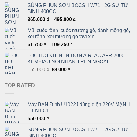
SÚNG PHUN SƠN BOCSH W71 - 2G SƯ TỬ
BÌNH 400CC
Khoảng
365.000
₫
–
495.000
₫
giá:
Mũi cuốc rãnh ,cuốc mương gỗ, đánh mộng gỗ,
từ
xoi rảnh, xoi mương gỗ favi xịn
365.000 ₫
Khoảng
61.750
₫
–
109.250
₫
đến
giá:
495.000 ₫
LỌC HƠI KHÍ NÉN ĐƠN AIRTAC AFR 2000
từ
KÈM ĐẦU NỐI NHANH REN NGOÀI
61.750 ₫
Giá
Giá
155.000
₫
88.000
₫
đến
gốc
hiện
109.250 ₫
là:
tại
TOP RATED
155.000 ₫.
là:
88.000 ₫.
Máy BẮN Đinh U1022J dùng điện 220V MẠNH
TIỆN LỢI
550.000
₫
SÚNG PHUN SƠN BOCSH W71 - 2G SƯ TỬ
BÌNH 400CC