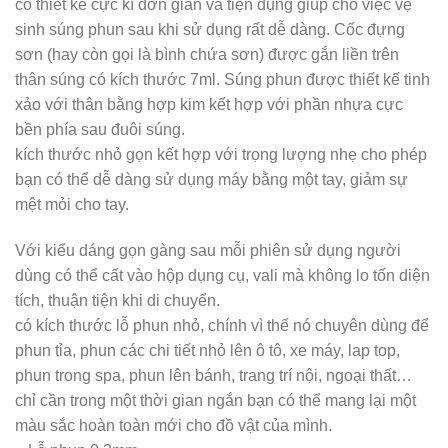
có thiết kế cực kì đơn giản và tiện dụng giúp cho việc vệ
sinh súng phun sau khi sử dụng rất dễ dàng. Cốc đựng
sơn (hay còn gọi là bình chứa sơn) được gắn liền trên
thân súng có kích thước 7ml. Súng phun được thiết kế tinh
xảo với thân bằng hợp kim kết hợp với phần nhựa cực
bền phía sau đuôi súng.
kích thước nhỏ gọn kết hợp với trọng lượng nhẹ cho phép
bạn có thể dễ dàng sử dụng máy bằng một tay, giảm sự
mệt mỏi cho tay.
Với kiểu dáng gọn gàng sau mỗi phiên sử dụng người
dùng có thể cất vào hộp dụng cụ, vali mà không lo tốn diện
tích, thuận tiện khi di chuyển.
có kích thước lỗ phun nhỏ, chính vì thế nó chuyên dùng để
phun tỉa, phun các chi tiết nhỏ lên ô tô, xe máy, lap top,
phun trong spa, phun lên bánh, trang trí nội, ngoại thất…
chỉ cần trong một thời gian ngắn bạn có thể mang lại một
màu sắc hoàn toàn mới cho đồ vật của mình.