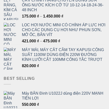
CRV CHÍNH HÃNG CHUYÊN DÙNG SỬA
3.120.000 ₫
ỐNG NƯỚC KÍCH CỠ TỪ 10-12-14-18-24-36-
đến
48 INCH
4.050.000 ₫
Khoảng
175.000
₫
–
1.450.000
₫
giá:
LỌC HƠI NƯỚC MINI CÓ CHỈNH ÁP LỰC HƠI
từ
CHO CÁC DỤNG CỤ HƠI NHƯ PHUN SƠN,
175.000 ₫
MỞ ỐC, BẮN VÍT
đến
Khoảng
421.000
₫
–
475.000
₫
1.450.000 ₫
giá:
MÁY MÀI, MÁY CẮT CẦM TAY KAPUSI CÔNG
từ
SUẤT 1100W DÙNG ĐIỆN 220W ĐƯỜNG
421.000 ₫
KÍNH LƯỠI CẮT 100MM CÔNG TẮC TRƯỢT
đến
820.000
₫
475.000 ₫
BEST SELLING
Máy BẮN Đinh U1022J dùng điện 220V MẠNH
TIỆN LỢI
550.000
₫