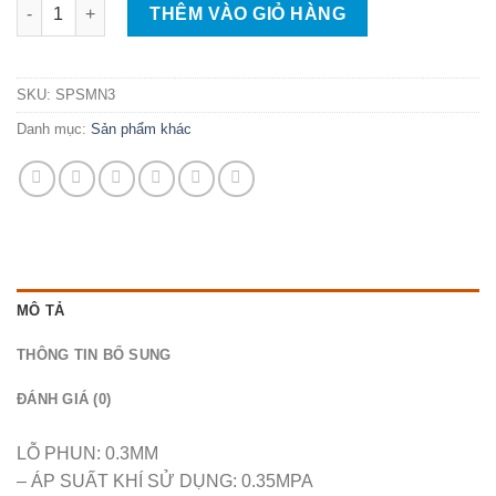
BÚT VẼ PHUN SƠN MỸ NGHỆ YP 300 số lượng
THÊM VÀO GIỎ HÀNG
SKU:
SPSMN3
Danh mục:
Sản phẩm khác
MÔ TẢ
THÔNG TIN BỔ SUNG
ĐÁNH GIÁ (0)
LỖ PHUN: 0.3MM
– ÁP SUẤT KHÍ SỬ DỤNG: 0.35MPA