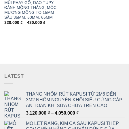
506.000 ₫.
là:
MŨI PHAY GỖ, DAO TUPY
465.000 ₫.
ĐÁNH MỘNG THẲNG, MÓC
MƯƠNG MỘNG TO 15MM
SÂU 35MM, 50MM, 65MM
Khoảng
320.000
₫
–
430.000
₫
giá:
từ
320.000 ₫
đến
430.000 ₫
LATEST
THANG NHÔM RÚT KAPUSI TỪ 2M6 ĐẾN
3M2 NHÔM NGUYÊN KHỐI SIÊU CỨNG CÁP
AN TOÀN KHI SỮA CHỮA TRÊN CAO
Khoảng
3.120.000
₫
–
4.050.000
₫
giá:
MỎ LẾT RĂNG, KÌM CÁ SẤU KAPUSI THÉP
từ