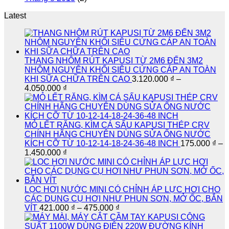
Latest
THANG NHÔM RÚT KAPUSI TỪ 2M6 ĐẾN 3M2
NHÔM NGUYÊN KHỐI SIÊU CỨNG CÁP AN TOÀN
KHI SỮA CHỮA TRÊN CAO
3.120.000
₫
–
Khoảng
4.050.000
₫
giá:
từ
3.120.000 ₫
đến
MỎ LẾT RĂNG, KÌM CÁ SẤU KAPUSI THÉP CRV
4.050.000 ₫
CHÍNH HÃNG CHUYÊN DÙNG SỬA ỐNG NƯỚC
KÍCH CỠ TỪ 10-12-14-18-24-36-48 INCH
175.000
₫
–
Khoảng
1.450.000
₫
giá:
từ
175.000 ₫
đến
LỌC HƠI NƯỚC MINI CÓ CHỈNH ÁP LỰC HƠI CHO
1.450.000 ₫
CÁC DỤNG CỤ HƠI NHƯ PHUN SƠN, MỞ ỐC, BẮN
Khoảng
VÍT
421.000
₫
–
475.000
₫
giá:
từ