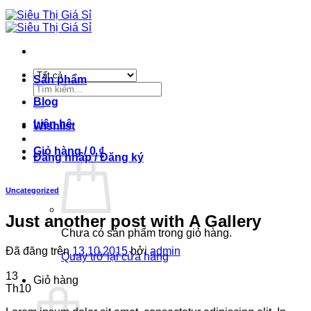
Sản phẩm
Tìm
kiếm:
Blog
Liên hệ
Wishlist
Giỏ hàng /
0
₫
Đăng nhập / Đăng ký
Uncategorized
Just another post with A Gallery
Chưa có sản phẩm trong giỏ hàng.
Đã đăng trên
13.10.2015
bởi
admin
Quay trở lại cửa hàng
13
Giỏ hàng
Th10