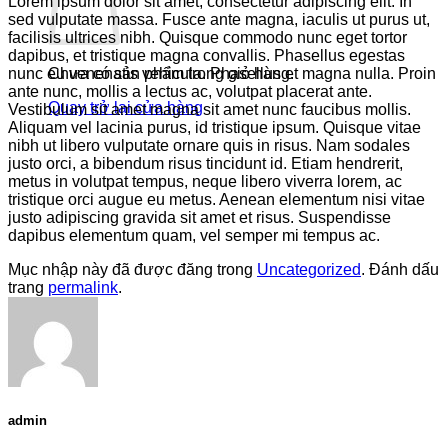
Lorem ipsum dolor sit amet, consectetur adipiscing elit. In
sed vulputate massa. Fusce ante magna, iaculis ut purus ut,
facilisis ultrices nibh. Quisque commodo nunc eget tortor
dapibus, et tristique magna convallis. Phasellus egestas
nunc eu venenatis vehicula. Phasellus et magna nulla. Proin
Chưa có sản phẩm trong giỏ hàng.
ante nunc, mollis a lectus ac, volutpat placerat ante.
Quay trở lại cửa hàng
Vestibulum sit amet magna sit amet nunc faucibus mollis.
Aliquam vel lacinia purus, id tristique ipsum. Quisque vitae
nibh ut libero vulputate ornare quis in risus. Nam sodales
justo orci, a bibendum risus tincidunt id. Etiam hendrerit,
metus in volutpat tempus, neque libero viverra lorem, ac
tristique orci augue eu metus. Aenean elementum nisi vitae
justo adipiscing gravida sit amet et risus. Suspendisse
dapibus elementum quam, vel semper mi tempus ac.
Mục nhập này đã được đăng trong
Uncategorized
. Đánh dấu
trang
permalink
.
admin