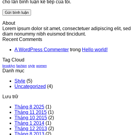
cho lần bình luận kế tiếp của tôi.
About
Lorem ipsum dolor sit amet, consectetuer adipiscing elit, sed
diam nonummy nibh euismod tincidunt.
Recent Comments
A WordPress Commenter
trong
Hello world!
Tag Cloud
brooklyn
fashion
style
women
Danh mục
Style
(5)
Uncategorized
(4)
Lưu trữ
Tháng 8 2025
(1)
Tháng 11 2015
(1)
Tháng 10 2015
(2)
Tháng 1 2014
(1)
Tháng 12 2013
(2)
Tháng 8 2013
(2)