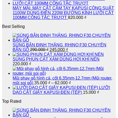
421.000 ₫
đến
MÁY MÀI, MÁY CẮT CẦM TAY KAPUSI CÔNG SUẤT
475.000 ₫
1100W DÙNG ĐIỆN 220W ĐƯỜNG KÍNH LƯỠI CẮT
100MM CÔNG TẮC TRƯỢT
820.000
₫
Best Selling
SÚNG BẮN ĐINH THẲNG RHINO F30 CHUYÊN
Giá
Giá
BẮN GỖ
290.000
₫
245.000
₫
gốc
hiện
là:
tại
SÚNG PHUN CÁT XÁM DÙNG HƠI KHÍ NÉN
290.000 ₫.
là:
220.000
₫
245.000 ₫.
Mũi phay gỗ hình cá, cốt 6.35mm-12.7mm (Mũi router,
Khoảng
mũi soi gỗ)
35.000
₫
–
62.000
₫
giá:
LƯỠI
từ
DAO CẮT GIẤY KAPUSI ĐEN (TÉP)
15.000
₫
35.000 ₫
Top Rated
đến
62.000 ₫