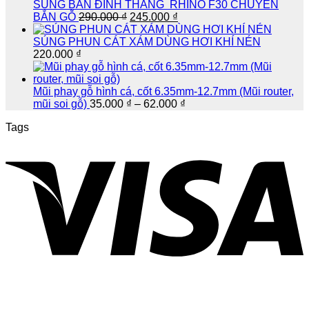
SÚNG BẮN ĐINH THẲNG RHINO F30 CHUYÊN
Giá
Giá
BẮN GỖ
290.000
₫
245.000
₫
gốc
hiện
là:
tại
SÚNG PHUN CÁT XÁM DÙNG HƠI KHÍ NÉN
290.000 ₫.
là:
220.000
₫
245.000 ₫.
Mũi phay gỗ hình cá, cốt 6.35mm-12.7mm (Mũi router,
Khoảng
mũi soi gỗ)
35.000
₫
–
62.000
₫
giá:
Tags
từ
35.000 ₫
đến
62.000 ₫