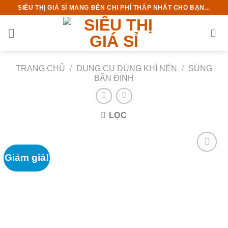
Chuyển
SIÊU THỊ GIÁ SỈ MANG ĐẾN CHI PHÍ THẤP NHẤT CHO BẠN...
đến
nội
dung
TRANG CHỦ
/
DỤNG CỤ DÙNG KHÍ NÉN
/
SÚNG
BẮN ĐINH
LỌC
Giảm giá!