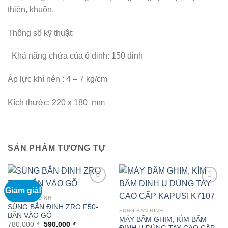
thiện, khuôn.
Thông số kỹ thuật:
Khả năng chứa của ổ đinh: 150 đinh
Áp lực khí nén : 4 – 7 kg/cm
Kích thước: 220 x 180 mm
SẢN PHẨM TƯƠNG TỰ
Giảm giá!
SÚNG BẮN ĐINH
SÚNG BẮN ĐINH ZRO F50-
SÚNG BẮN ĐINH
BẮN VÀO GỖ
MÁY BẤM GHIM, KÌM BẤM
Giá
Giá
780.000
₫
590.000
₫