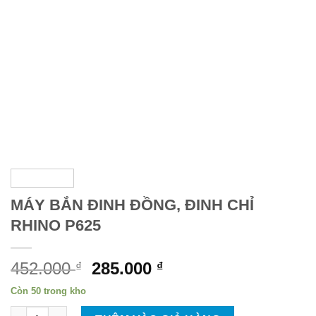
MÁY BẮN ĐINH ĐỒNG, ĐINH CHỈ
RHINO P625
Giá
Giá
452.000
285.000
₫
₫
gốc
hiện
Còn 50 trong kho
là:
tại
MÁY BẮN ĐINH ĐỒNG, ĐINH CHỈ RHINO P625 số lượng