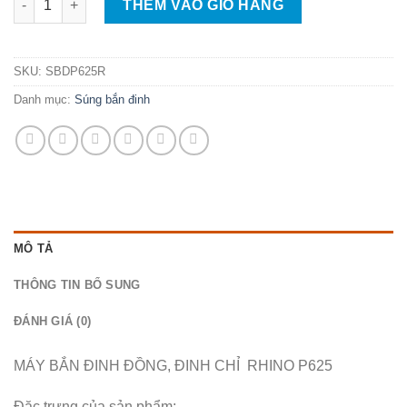
452.000 ₫.
là:
THÊM VÀO GIỎ HÀNG
285.000 ₫.
SKU:
SBDP625R
Danh mục:
Súng bắn đinh
MÔ TẢ
THÔNG TIN BỔ SUNG
ĐÁNH GIÁ (0)
MÁY BẮN ĐINH ĐỒNG, ĐINH CHỈ RHINO P625
Đặc trưng của sản phẩm: