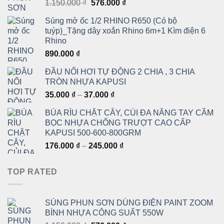
Giá
Giá
1.150.000
₫
576.000
₫
gốc
hiện
Súng mở ốc 1/2 RHINO R650 (Có bộ
là:
tại
tuýp)_Tặng dây xoắn Rhino 6m+1 Kìm điện 6
1.150.000 ₫.
là:
Rhino
576.000 ₫.
890.000
₫
ĐẦU NỐI HƠI TỰ ĐỘNG 2 CHIA , 3 CHIA
TRÒN NHỰA KAPUSI
Khoảng
35.000
₫
–
37.000
₫
giá:
BÚA RÌU CHẶT CÂY, CỦI ĐA NĂNG TAY CẦM
từ
BỌC NHỰA CHỐNG TRƯỢT CAO CẤP
35.000 ₫
KAPUSI 500-600-800GRM
đến
Khoảng
176.000
₫
–
245.000
₫
37.000 ₫
giá:
từ
TOP RATED
176.000 ₫
đến
245.000 ₫
SÚNG PHUN SƠN DÙNG ĐIỆN PAINT ZOOM
BÌNH NHỰA CÔNG SUẤT 550W