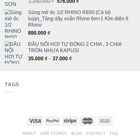
Giá
Giá
1.150.000
₫
576.000
₫
gốc
hiện
Súng mở ốc 1/2 RHINO R650 (Có bộ
là:
tại
tuýp)_Tặng dây xoắn Rhino 6m+1 Kìm điện 6
1.150.000 ₫.
là:
Rhino
576.000 ₫.
890.000
₫
ĐẦU NỐI HƠI TỰ ĐỘNG 2 CHIA , 3 CHIA
TRÒN NHỰA KAPUSI
Khoảng
35.000
₫
–
37.000
₫
giá:
từ
35.000 ₫
TAGS
đến
37.000 ₫
ABOUT
OUR STORES
BLOG
CONTACT
FAQ