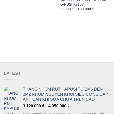
ĐINH U DÙNG TAY CAO CẤP
gốc
hiện
KAPUSI K7107
là:
tại
780.000 ₫.
là:
Khoảng
90.000
₫
–
130.000
₫
590.000 ₫.
giá:
từ
90.000 ₫
đến
130.000 ₫
LATEST
THANG NHÔM RÚT KAPUSI TỪ 2M6 ĐẾN
3M2 NHÔM NGUYÊN KHỐI SIÊU CỨNG CÁP
AN TOÀN KHI SỮA CHỮA TRÊN CAO
Khoảng
3.120.000
₫
–
4.050.000
₫
giá: