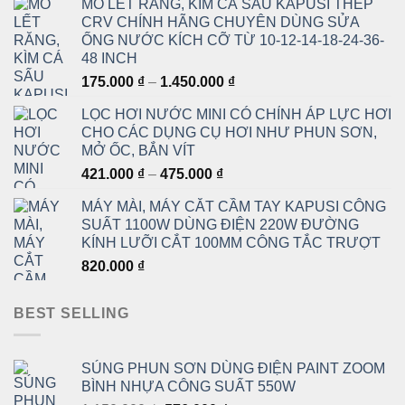
MỎ LẾT RĂNG, KÌM CÁ SẤU KAPUSI THÉP
từ
CRV CHÍNH HÃNG CHUYÊN DÙNG SỬA
3.120.000 ₫
ỐNG NƯỚC KÍCH CỠ TỪ 10-12-14-18-24-36-
đến
48 INCH
4.050.000 ₫
Khoảng
175.000
₫
–
1.450.000
₫
giá:
LỌC HƠI NƯỚC MINI CÓ CHỈNH ÁP LỰC HƠI
từ
CHO CÁC DỤNG CỤ HƠI NHƯ PHUN SƠN,
175.000 ₫
MỞ ỐC, BẮN VÍT
đến
Khoảng
421.000
₫
–
475.000
₫
1.450.000 ₫
giá:
MÁY MÀI, MÁY CẮT CẦM TAY KAPUSI CÔNG
từ
SUẤT 1100W DÙNG ĐIỆN 220W ĐƯỜNG
421.000 ₫
KÍNH LƯỠI CẮT 100MM CÔNG TẮC TRƯỢT
đến
820.000
₫
475.000 ₫
BEST SELLING
SÚNG PHUN SƠN DÙNG ĐIỆN PAINT ZOOM
BÌNH NHỰA CÔNG SUẤT 550W