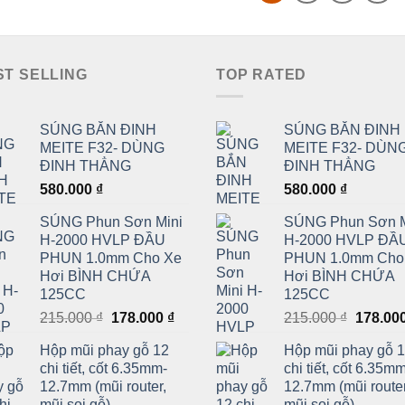
ST SELLING
TOP RATED
SÚNG BẮN ĐINH
SÚNG BẮN ĐINH
MEITE F32- DÙNG
MEITE F32- DÙN
ĐINH THẲNG
ĐINH THẲNG
580.000
₫
580.000
₫
SÚNG Phun Sơn Mini
SÚNG Phun Sơn M
H-2000 HVLP ĐẦU
H-2000 HVLP ĐẦ
PHUN 1.0mm Cho Xe
PHUN 1.0mm Cho
Hơi BÌNH CHỨA
Hơi BÌNH CHỨA
125CC
125CC
Giá
Giá
Giá
215.000
₫
178.000
₫
215.000
₫
178.00
gốc
hiện
gốc
Hộp mũi phay gỗ 12
Hộp mũi phay gỗ 
là:
tại
là:
chi tiết, cốt 6.35mm-
chi tiết, cốt 6.35m
215.000 ₫.
là:
215.000
12.7mm (mũi router,
12.7mm (mũi router
178.000 ₫.
mũi soi gỗ)
mũi soi gỗ)