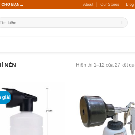
About
Our Stores
Blog
 CHO BẠN...
ìm
ếm:
Í NÉN
Hiển thị 1–12 của 27 kết qu
 giá!