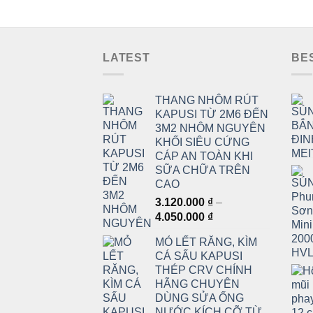
LATEST
BE
THANG NHÔM RÚT
KAPUSI TỪ 2M6 ĐẾN
3M2 NHÔM NGUYÊN
KHỐI SIÊU CỨNG
CÁP AN TOÀN KHI
SỮA CHỮA TRÊN
CAO
3.120.000
₫
–
Khoảng
4.050.000
₫
giá:
MỎ LẾT RĂNG, KÌM
từ
CÁ SẤU KAPUSI
3.120.000 ₫
THÉP CRV CHÍNH
đến
HÃNG CHUYÊN
4.050.000 ₫
DÙNG SỬA ỐNG
NƯỚC KÍCH CỠ TỪ