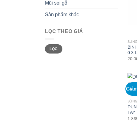
Mũi soi gỗ
Sản phẩm khác
LỌC THEO GIÁ
SÚNG
Giá
Giá
BÌN
LỌC
tối
tối
0.3
thiểu
đa
20.
Giảm
SÚN
DỤN
TAY
1.86