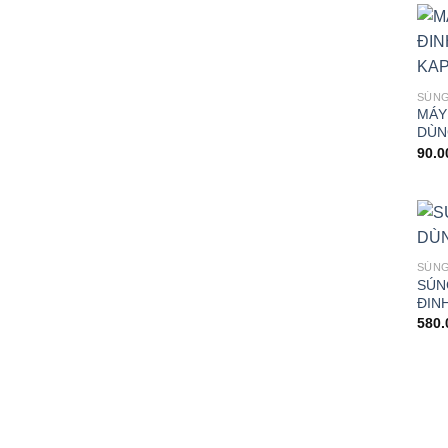
SÚNG
MÁY
DÙN
90.
SÚNG
SÚN
ĐIN
580