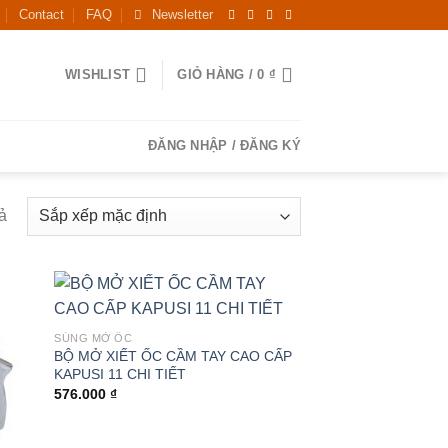
Contact
FAQ
Newsletter
WISHLIST
GIỎ HÀNG /
0
₫
ĐĂNG NHẬP / ĐĂNG KÝ
ả
SÚNG MỞ ỐC
BỘ MỞ XIẾT ỐC CẦM TAY CAO CẤP
KAPUSI 11 CHI TIẾT
576.000
₫