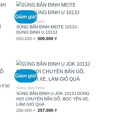
Giảm giá!
SÚNG BẮN ĐINH
Ỉ
SÚNG BẮN ĐINH MEITE 1013J-
DÙNG ĐINH U 1013J
Giá
Giá
550.000
₫
500.000
₫
gốc
hiện
là:
tại
550.000 ₫.
là:
500.000 ₫.
Giảm giá!
 F30
SÚNG BẮN ĐINH
SÚNG BẮN ĐINH U JOK 1013J DÙNG
HƠI CHUYÊN BẮN GỖ, BỌC YÊN XE,
LÀM GIỎ QUÀ
Giá
Giá
280.000
₫
257.000
₫
gốc
hiện
là:
tại
280.000 ₫.
là:
257.000 ₫.