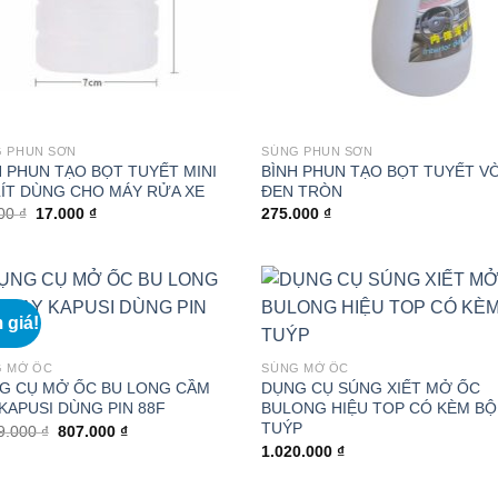
 PHUN SƠN
SÚNG PHUN SƠN
H PHUN TẠO BỌT TUYẾT MINI
BÌNH PHUN TẠO BỌT TUYẾT VÒ
 LÍT DÙNG CHO MÁY RỬA XE
ĐEN TRÒN
Giá
Giá
000
₫
17.000
₫
275.000
₫
gốc
hiện
là:
tại
20.000 ₫.
là:
17.000 ₫.
 giá!
G MỞ ỐC
SÚNG MỞ ỐC
G CỤ MỞ ỐC BU LONG CẦM
DỤNG CỤ SÚNG XIẾT MỞ ỐC
 KAPUSI DÙNG PIN 88F
BULONG HIỆU TOP CÓ KÈM BỘ
TUÝP
Giá
Giá
9.000
₫
807.000
₫
gốc
hiện
1.020.000
₫
là:
tại
1.869.000 ₫.
là:
807.000 ₫.