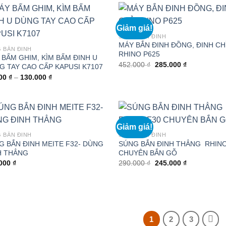
Giảm giá!
SÚNG BẮN ĐINH
MÁY BẮN ĐINH ĐỒNG, ĐINH CH
 BẮN ĐINH
RHINO P625
 BẤM GHIM, KÌM BẤM ĐINH U
Giá
Giá
452.000
₫
285.000
₫
G TAY CAO CẤP KAPUSI K7107
gốc
hiện
Khoảng
000
₫
–
130.000
₫
là:
tại
giá:
452.000 ₫.
là:
từ
285.000 ₫.
90.000 ₫
đến
130.000 ₫
Giảm giá!
 BẮN ĐINH
SÚNG BẮN ĐINH
G BẮN ĐINH MEITE F32- DÙNG
SÚNG BẮN ĐINH THẲNG RHINO
H THẲNG
CHUYÊN BẮN GỖ
Giá
Giá
.000
₫
290.000
₫
245.000
₫
gốc
hiện
là:
tại
290.000 ₫.
là:
245.000 ₫.
1
2
3