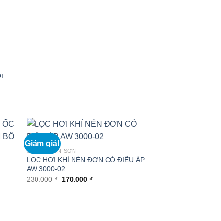
I
Giảm giá!
SÚNG PHUN SƠN
LỌC HƠI KHÍ NÉN ĐƠN CÓ ĐIỀU ÁP
AW 3000-02
Giá
Giá
230.000
₫
170.000
₫
gốc
hiện
là:
tại
230.000 ₫.
là:
170.000 ₫.