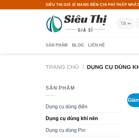
Chuyển
SIÊU THỊ GIÁ SỈ MANG ĐẾN CHI PHÍ THẤP NHẤT
đến
nội
T
dung
ki
SẢN PHẨM
BLOG
LIÊN HỆ
TRANG CHỦ
/
DỤNG CỤ DÙNG KH
SẢN PHẨM
Giảm
Dụng cụ dùng điện
Dụng cụ dùng khí nén
Dụng cụ dùng Pin