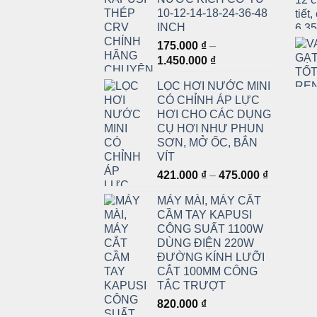
10-12-14-18-24-36-48
INCH
175.000
₫
–
Khoảng
1.450.000
₫
giá:
LỌC HƠI NƯỚC MINI
từ
CÓ CHỈNH ÁP LỰC
175.000 ₫
HƠI CHO CÁC DỤNG
đến
CỤ HƠI NHƯ PHUN
1.450.000 ₫
SƠN, MỞ ỐC, BẮN
VÍT
Khoảng
421.000
₫
–
475.000
₫
giá:
MÁY MÀI, MÁY CẮT
từ
CẦM TAY KAPUSI
421.000 ₫
CÔNG SUẤT 1100W
đến
DÙNG ĐIỆN 220W
475.000 ₫
ĐƯỜNG KÍNH LƯỠI
CẮT 100MM CÔNG
TẮC TRƯỢT
820.000
₫