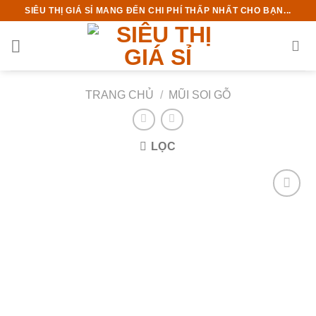
Chuyển
SIÊU THỊ GIÁ SỈ MANG ĐẾN CHI PHÍ THẤP NHẤT CHO BẠN...
đến
nội
dung
TRANG CHỦ
/
MŨI SOI GỖ
LỌC