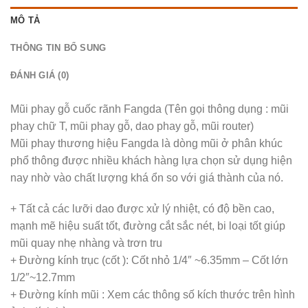
MÔ TẢ
THÔNG TIN BỔ SUNG
ĐÁNH GIÁ (0)
Mũi phay gỗ cuốc rãnh Fangda (Tên gọi thông dụng : mũi
phay chữ T, mũi phay gỗ, dao phay gỗ, mũi router)
Mũi phay thương hiệu Fangda là dòng mũi ở phân khúc
phổ thông được nhiều khách hàng lựa chọn sử dụng hiện
nay nhờ vào chất lượng khá ổn so với giá thành của nó.
+ Tất cả các lưỡi dao được xử lý nhiệt, có độ bền cao,
mạnh mẽ hiệu suất tốt, đường cắt sắc nét, bi loại tốt giúp
mũi quay nhẹ nhàng và trơn tru
+ Đường kính trục (cốt ): Cốt nhỏ 1/4″ ~6.35mm – Cốt lớn
1/2″~12.7mm
+ Đường kính mũi : Xem các thông số kích thước trên hình