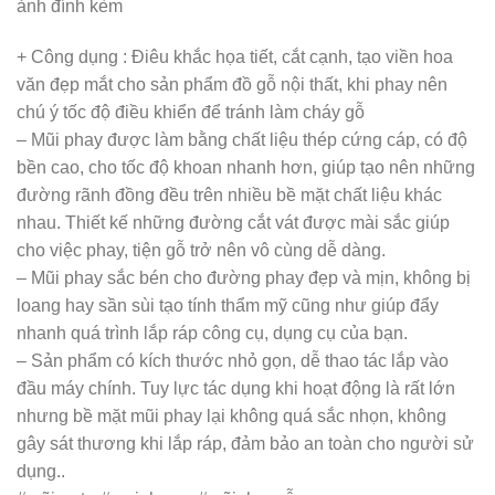
ảnh đính kèm
+ Công dụng : Điêu khắc họa tiết, cắt cạnh, tạo viền hoa
văn đẹp mắt cho sản phẩm đồ gỗ nội thất, khi phay nên
chú ý tốc độ điều khiển để tránh làm cháy gỗ
– Mũi phay được làm bằng chất liệu thép cứng cáp, có độ
bền cao, cho tốc độ khoan nhanh hơn, giúp tạo nên những
đường rãnh đồng đều trên nhiều bề mặt chất liệu khác
nhau. Thiết kế những đường cắt vát được mài sắc giúp
cho việc phay, tiện gỗ trở nên vô cùng dễ dàng.
– Mũi phay sắc bén cho đường phay đẹp và mịn, không bị
loang hay sần sùi tạo tính thẩm mỹ cũng như giúp đẩy
nhanh quá trình lắp ráp công cụ, dụng cụ của bạn.
– Sản phẩm có kích thước nhỏ gọn, dễ thao tác lắp vào
đầu máy chính. Tuy lực tác dụng khi hoạt động là rất lớn
nhưng bề mặt mũi phay lại không quá sắc nhọn, không
gây sát thương khi lắp ráp, đảm bảo an toàn cho người sử
dụng..