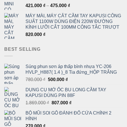
đến
Khoảng
421.000
₫
–
475.000
₫
1.450.000 ₫
giá:
MÁY MÀI, MÁY CẮT CẦM TAY KAPUSI CÔNG
từ
SUẤT 1100W DÙNG ĐIỆN 220W ĐƯỜNG
421.000 ₫
KÍNH LƯỠI CẮT 100MM CÔNG TẮC TRƯỢT
đến
820.000
₫
475.000 ₫
BEST SELLING
Súng phun sơn áp thấp bình nhựa YC-206
HVLP_H887( 1.4 )_8 Tia đứng_HỘP TRẮNG
Giá
Giá
780.000
₫
500.000
₫
gốc
hiện
DỤNG CỤ MỞ ỐC BU LONG CẦM TAY
là:
tại
KAPUSI DÙNG PIN 88F
780.000 ₫.
là:
Giá
Giá
1.869.000
₫
807.000
₫
500.000 ₫.
gốc
hiện
BỘ MŨI SOI GỖ ĐÁNH ĐỐ CỬA CHÍNH 2
là:
tại
HÌNH
1.869.000 ₫.
là:
270.000
₫
807.000 ₫.