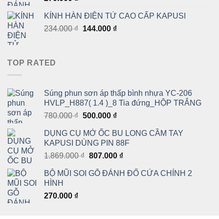
KÍNH HÀN ĐIỆN TỬ CAO CẤP KAPUSI
Giá
Giá
234.000
₫
144.000
₫
gốc
hiện
là:
tại
234.000 ₫.
là:
TOP RATED
144.000 ₫.
Súng phun sơn áp thấp bình nhựa YC-206
HVLP_H887( 1.4 )_8 Tia đứng_HỘP TRẮNG
Giá
Giá
780.000
₫
500.000
₫
gốc
hiện
DỤNG CỤ MỞ ỐC BU LONG CẦM TAY
là:
tại
KAPUSI DÙNG PIN 88F
780.000 ₫.
là:
Giá
Giá
1.869.000
₫
807.000
₫
500.000 ₫.
gốc
hiện
BỘ MŨI SOI GỖ ĐÁNH ĐỐ CỬA CHÍNH 2
là:
tại
HÌNH
1.869.000 ₫.
là:
270.000
₫
807.000 ₫.