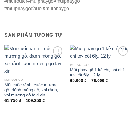
#mũirouter#muiphaygo#mũiphaygỗ
#mũiphaygỗđầubi#mũiphaygỗ
SẢN PHẨM TƯƠNG TỰ
MŨI SOI GỖ
Mũi phay gỗ 1 kẻ chỉ, soi chỉ
tơ- cốt 6ly, 12 ly
MŨI SOI GỖ
Khoảng
65.000
₫
–
78.000
₫
giá:
Mũi cuốc rãnh ,cuốc mương
từ
gỗ, đánh mộng gỗ, xoi rảnh,
65.000 ₫
xoi mương gỗ favi xịn
đến
78.000 ₫
Khoảng
61.750
₫
–
109.250
₫
giá:
từ
61.750 ₫
đến
109.250 ₫