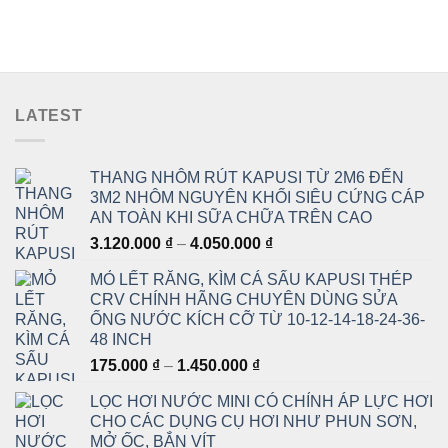
LATEST
THANG NHÔM RÚT KAPUSI TỪ 2M6 ĐẾN
3M2 NHÔM NGUYÊN KHỐI SIÊU CỨNG CÁP
AN TOÀN KHI SỮA CHỮA TRÊN CAO
Khoảng
3.120.000
₫
–
4.050.000
₫
giá:
MỎ LẾT RĂNG, KÌM CÁ SẤU KAPUSI THÉP
từ
CRV CHÍNH HÃNG CHUYÊN DÙNG SỬA
3.120.000 ₫
ỐNG NƯỚC KÍCH CỠ TỪ 10-12-14-18-24-36-
đến
48 INCH
4.050.000 ₫
Khoảng
175.000
₫
–
1.450.000
₫
giá:
LỌC HƠI NƯỚC MINI CÓ CHỈNH ÁP LỰC HƠI
từ
CHO CÁC DỤNG CỤ HƠI NHƯ PHUN SƠN,
175.000 ₫
MỞ ỐC, BẮN VÍT