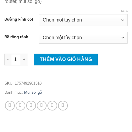
router, mũi soi gỗ)
45.000 ₫
đến
XÓA
76.000 ₫
Đường kính cốt
Bề rộng rãnh
Mũi phay gỗ cuốc rãnh 2 cánh, cốt 6.35mm - 12.7mm (Mũi router
THÊM VÀO GIỎ HÀNG
SKU:
1757492981318
Danh mục:
Mũi soi gỗ