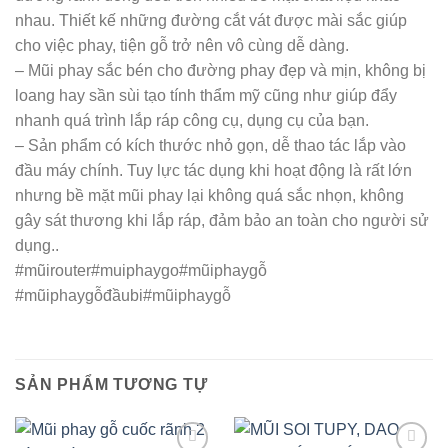
nhau. Thiết kế những đường cắt vát được mài sắc giúp
cho việc phay, tiện gỗ trở nên vô cùng dễ dàng.
– Mũi phay sắc bén cho đường phay đẹp và mịn, không bị
loang hay sần sùi tạo tính thẩm mỹ cũng như giúp đẩy
nhanh quá trình lắp ráp công cụ, dụng cụ của bạn.
– Sản phẩm có kích thước nhỏ gọn, dễ thao tác lắp vào
đầu máy chính. Tuy lực tác dụng khi hoạt động là rất lớn
nhưng bề mặt mũi phay lại không quá sắc nhọn, không
gây sát thương khi lắp ráp, đảm bảo an toàn cho người sử
dụng..
#mũirouter#muiphaygo#mũiphaygỗ
#mũiphaygỗđầubi#mũiphaygỗ
SẢN PHẨM TƯƠNG TỰ