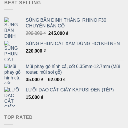
BEST SELLING
SÚNG BẮN ĐINH THẲNG RHINO F30
CHUYÊN BẮN GỖ
Giá
Giá
290.000
₫
245.000
₫
gốc
hiện
SÚNG PHUN CÁT XÁM DÙNG HƠI KHÍ NÉN
là:
tại
220.000
₫
290.000 ₫.
là:
245.000 ₫.
Mũi phay gỗ hình cá, cốt 6.35mm-12.7mm (Mũi
router, mũi soi gỗ)
Khoảng
35.000
₫
–
62.000
₫
giá:
LƯỠI DAO CẮT GIẤY KAPUSI ĐEN (TÉP)
từ
15.000
₫
35.000 ₫
đến
62.000 ₫
TOP RATED