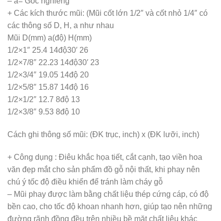
– a= Góc nghiêng
+ Các kích thước mũi: (Mũi cốt lớn 1/2″ và cốt nhỏ 1/4″ có
các thông số D, H, a như nhau
Mũi D(mm) a(độ) H(mm)
1/2×1″ 25.4 14độ30′ 26
1/2×7/8″ 22.23 14độ30′ 23
1/2×3/4″ 19.05 14độ 20
1/2×5/8″ 15.87 14độ 16
1/2×1/2″ 12.7 8độ 13
1/2×3/8″ 9.53 8độ 10
Cách ghi thông số mũi: (ĐK trục, inch) x (ĐK lưỡi, inch)
+ Công dụng : Điêu khắc họa tiết, cắt cạnh, tạo viền hoa
văn đẹp mắt cho sản phẩm đồ gỗ nội thất, khi phay nên
chú ý tốc độ điều khiển để tránh làm cháy gỗ
– Mũi phay được làm bằng chất liệu thép cứng cáp, có độ
bền cao, cho tốc độ khoan nhanh hơn, giúp tạo nên những
đường rãnh đồng đều trên nhiều bề mặt chất liệu khác