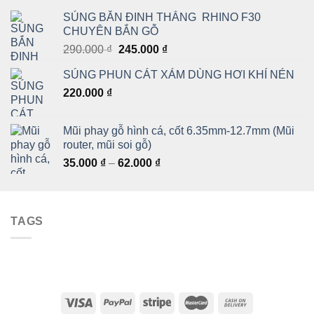
SÚNG BẮN ĐINH THẲNG RHINO F30
CHUYÊN BẮN GỖ
Giá
Giá
290.000
₫
245.000
₫
gốc
hiện
SÚNG PHUN CÁT XÁM DÙNG HƠI KHÍ NÉN
là:
tại
220.000
₫
290.000 ₫.
là:
245.000 ₫.
Mũi phay gỗ hình cá, cốt 6.35mm-12.7mm (Mũi
router, mũi soi gỗ)
Khoảng
35.000
₫
–
62.000
₫
giá:
từ
35.000 ₫
TAGS
đến
62.000 ₫