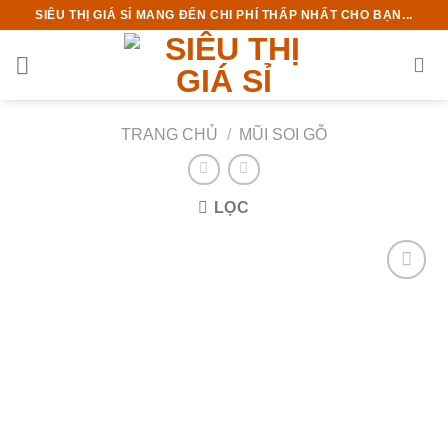
Chuyển
SIÊU THỊ GIÁ SỈ MANG ĐẾN CHI PHÍ THẤP NHẤT CHO BẠN...
đến
nội
dung
TRANG CHỦ
/
MŨI SOI GỖ
LỌC