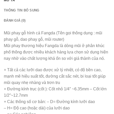
MÔ TẢ
THÔNG TIN BỔ SUNG
ĐÁNH GIÁ (0)
Mũi phay gỗ hình cá Fangda (Tên gọi thông dụng : mũi
phay gỗ, dao phay gỗ, mũi router)
Mũi phay thương hiệu Fangda là dòng mũi ở phân khúc
phổ thông được nhiều khách hàng lựa chọn sử dụng hiện
nay nhờ vào chất lượng khá ổn so với giá thành của nó.
+ Tất cả các lưỡi dao được xử lý nhiệt, có độ bền cao,
mạnh mẽ hiệu suất tốt, đường cắt sắc nét, bi loại tốt giúp
mũi quay nhẹ nhàng và trơn tru
+ Đường kính trục (cốt ): Cốt nhỏ 1/4″ ~6.35mm – Cốt lớn
1/2″~12.7mm
+ Các thông số cơ bản: – D= Đường kính lưỡi dao
– H= Độ cao (hoặc dài) của lưỡi dao