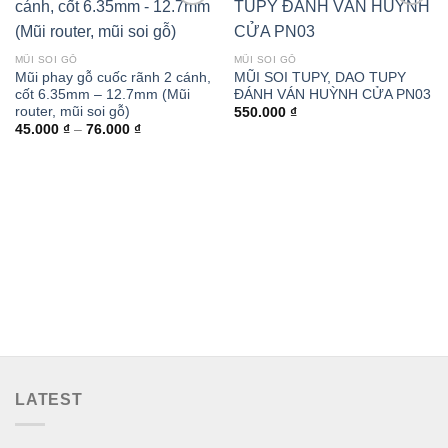
MŨI SOI GỖ
MŨI SOI GỖ
Mũi phay gỗ cuốc rãnh 2 cánh,
MŨI SOI TUPY, DAO TUPY
cốt 6.35mm – 12.7mm (Mũi
ĐÁNH VÁN HUỲNH CỬA PN03
router, mũi soi gỗ)
550.000
₫
Khoảng
45.000
₫
–
76.000
₫
giá:
từ
45.000 ₫
đến
76.000 ₫
LATEST