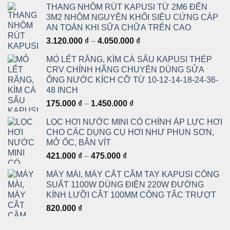
THANG NHÔM RÚT KAPUSI TỪ 2M6 ĐẾN
3M2 NHÔM NGUYÊN KHỐI SIÊU CỨNG CÁP
AN TOÀN KHI SỮA CHỮA TRÊN CAO
Khoảng
3.120.000
₫
–
4.050.000
₫
giá:
MỎ LẾT RĂNG, KÌM CÁ SẤU KAPUSI THÉP
từ
CRV CHÍNH HÃNG CHUYÊN DÙNG SỬA
3.120.000 ₫
ỐNG NƯỚC KÍCH CỠ TỪ 10-12-14-18-24-36-
đến
48 INCH
4.050.000 ₫
Khoảng
175.000
₫
–
1.450.000
₫
giá:
LỌC HƠI NƯỚC MINI CÓ CHỈNH ÁP LỰC HƠI
từ
CHO CÁC DỤNG CỤ HƠI NHƯ PHUN SƠN,
175.000 ₫
MỞ ỐC, BẮN VÍT
đến
Khoảng
421.000
₫
–
475.000
₫
1.450.000 ₫
giá:
MÁY MÀI, MÁY CẮT CẦM TAY KAPUSI CÔNG
từ
SUẤT 1100W DÙNG ĐIỆN 220W ĐƯỜNG
421.000 ₫
KÍNH LƯỠI CẮT 100MM CÔNG TẮC TRƯỢT
đến
820.000
₫
475.000 ₫