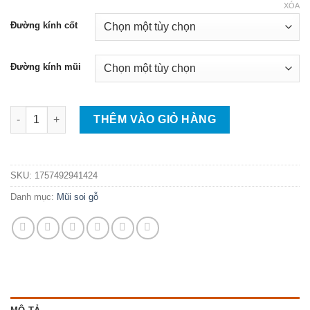
đến
XÓA
62.000 ₫
Đường kính cốt
Đường kính mũi
Mũi phay gỗ hình cá, cốt 6.35mm-12.7mm (Mũi router, mũi soi 
THÊM VÀO GIỎ HÀNG
SKU:
1757492941424
Danh mục:
Mũi soi gỗ