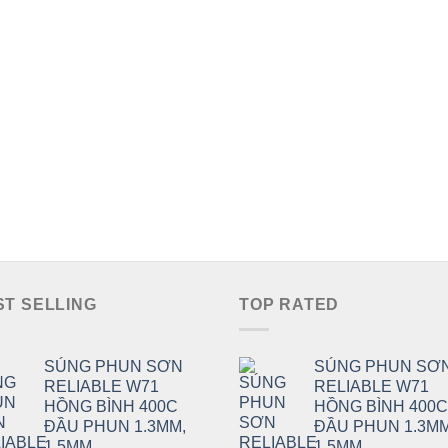
đến
110.000 ₫
ST SELLING
TOP RATED
SÚNG PHUN SƠN
SÚNG PHUN SƠ
RELIABLE W71
RELIABLE W71
HỒNG BÌNH 400C
HỒNG BÌNH 400C
ĐẦU PHUN 1.3MM,
ĐẦU PHUN 1.3MM
1.5MM
1.5MM