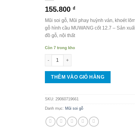
155.800
₫
Mũi soi gỗ, Mũi phay huỳnh ván, khoét lõ
gỗ hình cầu MUWANG cốt 12.7 – Sản xuấ
đồ gỗ, nội thất
Còn 7 trong kho
Mũi soi gỗ, Mũi phay huỳnh ván, khoét lõm
THÊM VÀO GIỎ HÀNG
SKU:
29060719661
Danh mục:
Mũi soi gỗ