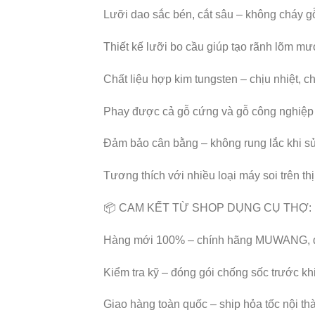
Lưỡi dao sắc bén, cắt sâu – không cháy 
Thiết kế lưỡi bo cầu giúp tạo rãnh lõm m
Chất liệu hợp kim tungsten – chịu nhiệt, ch
Phay được cả gỗ cứng và gỗ công nghiệp
Đảm bảo cân bằng – không rung lắc khi sử
Tương thích với nhiều loại máy soi trên thị
📦 CAM KẾT TỪ SHOP DỤNG CỤ THỢ:
Hàng mới 100% – chính hãng MUWANG, đú
Kiểm tra kỹ – đóng gói chống sốc trước kh
Giao hàng toàn quốc – ship hỏa tốc nội t