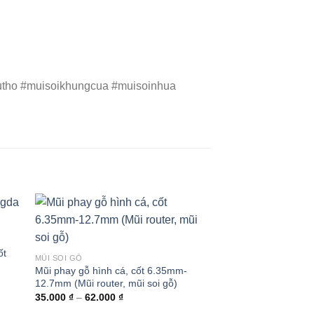
utho #muisoikhungcua #muisoinhua
ốt
MŨI SOI GỖ
Mũi phay gỗ hình cá, cốt 6.35mm-
12.7mm (Mũi router, mũi soi gỗ)
Khoảng
35.000
₫
–
62.000
₫
giá: