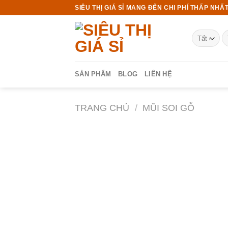
Chuyển
SIÊU THỊ GIÁ SỈ MANG ĐẾN CHI PHÍ THẤP NHẤT
đến
nội
T
dung
ki
SẢN PHẨM
BLOG
LIÊN HỆ
TRANG CHỦ
/
MŨI SOI GỖ