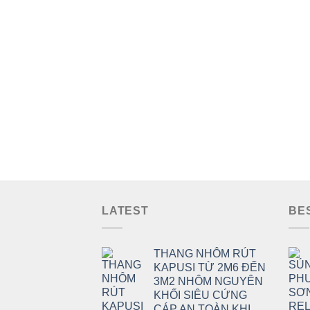
đến
78.000 ₫
LATEST
BE
THANG NHÔM RÚT
KAPUSI TỪ 2M6 ĐẾN
3M2 NHÔM NGUYÊN
KHỐI SIÊU CỨNG
CÁP AN TOÀN KHI