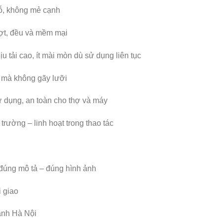
gỗ, không mẻ cạnh
ượt, đều và mềm mại
ịu tải cao, ít mài mòn dù sử dụng liên tục
 mà không gãy lưỡi
 dụng, an toàn cho thợ và máy
 trường – linh hoạt trong thao tác
ng mô tả – đúng hình ảnh
i giao
hành Hà Nội