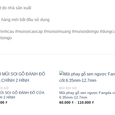
ật do nhà sản xuất
ch hàng mới bắt đầu sử dụng
hinhcau #muisoicaocap #muisoimuang #muisoidoingo #dungc
ilomgo
OI GỖ
MŨI SOI GỖ
ŨI SOI GỖ ĐÁNH ĐỐ CỬA
Mũi phay gỗ sen ngược Fangda c
NH 2 HÌNH
6.35mm-12.7mm
Khoảng
000
₫
60.000
₫
–
110.000
₫
giá:
từ
60.000 ₫