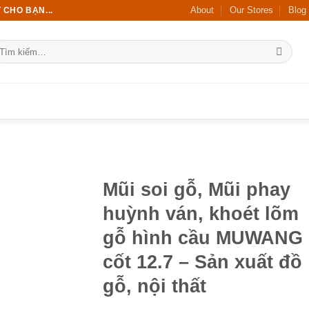
About
Our Stores
Blog
 CHO BẠN...
ìm
ếm:
Mũi soi gỗ, Mũi phay
huỳnh ván, khoét lõm
gỗ hình cầu MUWANG
cốt 12.7 – Sản xuất đồ
gỗ, nội thất