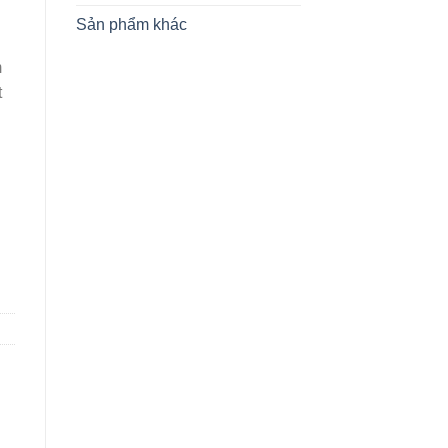
Sản phẩm khác
m
t
 gỗ hình cầu MUWANG cốt 12.7 - Sản xuất đồ gỗ, nội thất số lượn