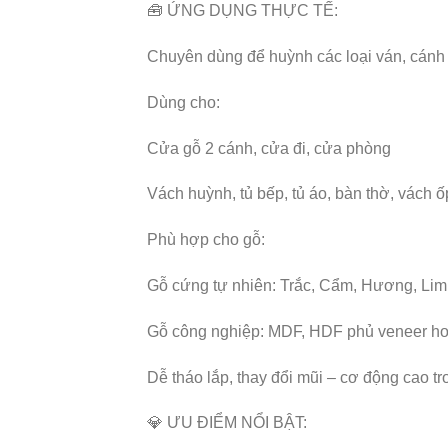
🧰 ỨNG DỤNG THỰC TẾ:
Chuyên dùng để huỳnh các loại ván, cánh 
Dùng cho:
Cửa gỗ 2 cánh, cửa đi, cửa phòng
Vách huỳnh, tủ bếp, tủ áo, bàn thờ, vách ốp
Phù hợp cho gỗ:
Gỗ cứng tự nhiên: Trắc, Cẩm, Hương, Lim
Gỗ công nghiệp: MDF, HDF phủ veneer h
Dễ tháo lắp, thay đổi mũi – cơ động cao t
💎 ƯU ĐIỂM NỔI BẬT: