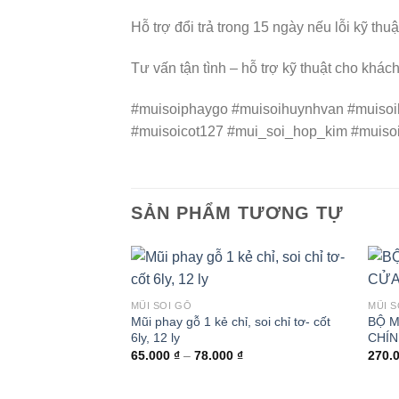
Hỗ trợ đổi trả trong 15 ngày nếu lỗi kỹ thu
Tư vấn tận tình – hỗ trợ kỹ thuật cho khá
#muisoiphaygo #muisoihuynhvan #muisoi
#muisoicot127 #mui_soi_hop_kim #muiso
SẢN PHẨM TƯƠNG TỰ
MŨI SOI GỖ
MŨI S
Mũi phay gỗ 1 kẻ chỉ, soi chỉ tơ- cốt
BỘ M
6ly, 12 ly
CHÍ
Khoảng
65.000
₫
–
78.000
₫
270.
giá:
từ
65.000 ₫