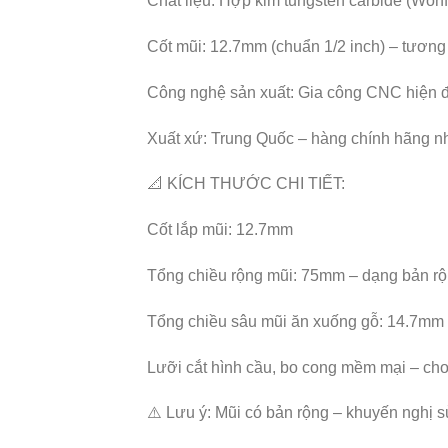
Chất liệu: Hợp kim tungsten carbide (Won
Cốt mũi: 12.7mm (chuẩn 1/2 inch) – tương 
Công nghệ sản xuất: Gia công CNC hiện 
Xuất xứ: Trung Quốc – hàng chính hãng 
📐 KÍCH THƯỚC CHI TIẾT:
Cốt lắp mũi: 12.7mm
Tổng chiều rộng mũi: 75mm – dạng bản rộ
Tổng chiều sâu mũi ăn xuống gỗ: 14.7mm
Lưỡi cắt hình cầu, bo cong mềm mại – ch
⚠️ Lưu ý: Mũi có bản rộng – khuyến nghị s