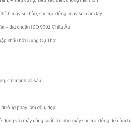
fram) – siêu cứng, siêu sắc bén, chống mài mòn
thích máy soi bàn, soi trục đứng, máy soi cầm tay
đại – đạt chuẩn ISO 9001 Châu Âu
nhập khẩu bởi Dụng Cụ Thợ
ng, cắt mạnh và sâu
o đường phay lõm đều, đẹp
ử dụng với máy công suất lớn như máy soi trục đứng để đảm bảo