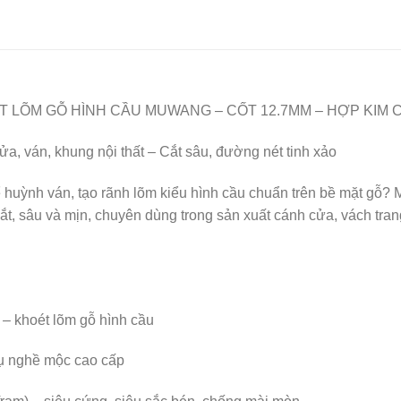
T LÕM GỖ HÌNH CẦU MUWANG – CỐT 12.7MM – HỢP KIM 
a, ván, khung nội thất – Cắt sâu, đường nét tinh xảo
huỳnh ván, tạo rãnh lõm kiểu hình cầu chuẩn trên bề mặt gỗ?
sâu và mịn, chuyên dùng trong sản xuất cánh cửa, vách trang trí
– khoét lõm gỗ hình cầu
 nghề mộc cao cấp