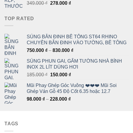
Giá
Giá
349.000
₫
278.000
₫
đến
gốc
hiện
228.000 ₫
là:
tại
TOP RATED
349.000 ₫.
là:
278.000 ₫.
SÚNG BẮN ĐINH BÊ TÔNG ST64 RHINO
CHUYÊN BẮN ĐINH VÀO TƯỜNG, BÊ TÔNG
Khoảng
750.000
₫
–
830.000
₫
giá:
SÚNG PHUN GAI, GẤM TƯỜNG NHÀ BÌNH
từ
INOX 2L LÍT DÙNG HƠI
750.000 ₫
Giá
Giá
185.000
₫
150.000
₫
đến
gốc
hiện
830.000 ₫
Mũi Phay Ghép Góc Vuông ❤️❤️❤️ Mũi Soi
là:
tại
Ghép Ván Gỗ 45 Độ Cốt 6.35 hoặc 12.7
185.000 ₫.
là:
Khoảng
98.000
₫
–
228.000
₫
150.000 ₫.
giá:
từ
98.000 ₫
TAGS
đến
228.000 ₫