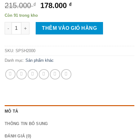
Giá
Giá
215.000
178.000
₫
₫
gốc
hiện
Còn 91 trong kho
là:
tại
SÚNG Phun Sơn Mini H-2000 HVLP ĐẦU PHUN 1.0mm Cho Xe H
215.000 ₫.
là:
THÊM VÀO GIỎ HÀNG
178.000 ₫.
SKU:
SPSH2000
Danh mục:
Sản phẩm khác
MÔ TẢ
THÔNG TIN BỔ SUNG
ĐÁNH GIÁ (0)