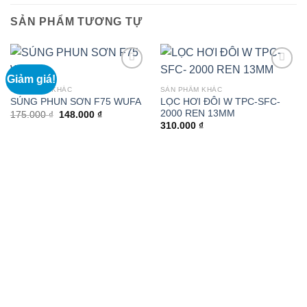
SẢN PHẨM TƯƠNG TỰ
Giảm giá!
SẢN PHẨM KHÁC
SẢN PHẨM KHÁC
LỌC HƠI ĐÔI W TPC-SFC-
SÚNG PHUN SƠN F75 WUFA
2000 REN 13MM
Giá
Giá
175.000
₫
148.000
₫
gốc
hiện
310.000
₫
là:
tại
175.000 ₫.
là:
148.000 ₫.