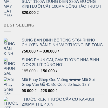
SUẤT 1100W DÙNG ĐIỆN 220W ĐƯỜNG
421.000 ₫
KÍNH LƯỠI CẮT 100MM CÔNG TẮC TRƯỢT
đến
820.000
₫
475.000 ₫
BEST SELLING
SÚNG BẮN ĐINH BÊ TÔNG ST64 RHINO
CHUYÊN BẮN ĐINH VÀO TƯỜNG, BÊ TÔNG
Khoảng
750.000
₫
–
830.000
₫
giá:
SÚNG PHUN GAI, GẤM TƯỜNG NHÀ BÌNH
từ
INOX 2L LÍT DÙNG HƠI
750.000 ₫
Giá
Giá
185.000
₫
150.000
₫
đến
gốc
hiện
830.000 ₫
Mũi Phay Ghép Góc Vuông ❤️❤️❤️ Mũi Soi
là:
tại
Ghép Ván Gỗ 45 Độ Cốt 6.35 hoặc 12.7
185.000 ₫.
là:
Khoảng
98.000
₫
–
228.000
₫
150.000 ₫.
giá:
THƯỚC KẸP, THƯỚC CẶP CƠ KAPUSI
từ
200MM THÉP XỊN
98.000 ₫