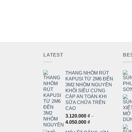
LATEST
BE
THANG NHÔM RÚT
KAPUSI TỪ 2M6 ĐẾN
3M2 NHÔM NGUYÊN
KHỐI SIÊU CỨNG
CÁP AN TOÀN KHI
SỮA CHỮA TRÊN
CAO
3.120.000
₫
–
Khoảng
4.050.000
₫
giá: