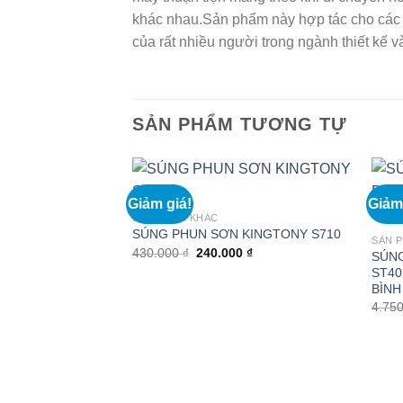
khác nhau.Sản phẩm này hợp tác cho các c
của rất nhiều người trong ngành thiết kế và
SẢN PHẨM TƯƠNG TỰ
Giảm giá!
Giảm
SẢN PHẨM KHÁC
SÚNG PHUN SƠN KINGTONY S710
SẢN 
Giá
Giá
430.000
₫
240.000
₫
SÚNG
gốc
hiện
ST40
là:
tại
BÌNH
430.000 ₫.
là:
240.000 ₫.
4.75