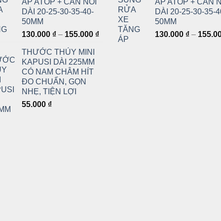
ÁP ATOP + CẦN NỐI
ÁP ATOP + CẦN 
DÀI 20-25-30-35-40-
DÀI 20-25-30-35-4
50MM
50MM
Khoảng
130.000
₫
–
155.000
₫
130.000
₫
–
155.0
giá:
THƯỚC THỦY MINI
từ
KAPUSI DÀI 225MM
130.000 ₫
CÓ NAM CHÂM HÍT
đến
ĐO CHUẨN, GỌN
155.000 ₫
NHẸ, TIỆN LỢI
55.000
₫