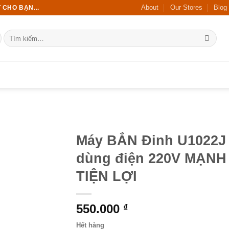
About
Our Stores
Blog
 CHO BẠN...
Tìm
kiếm:
Máy BẮN Đinh U1022J
dùng điện 220V MẠNH
TIỆN LỢI
550.000
₫
Hết hàng