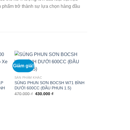
ản phẩm trở thành sự lựa chọn hàng đầu
Giảm giá!
SẢN PHẨM KHÁC
LP
SÚNG PHUN SƠN BOCSH W71 BÌNH
ÌNH
DƯỚI 600CC (ĐẦU PHUN 1.5)
Giá
Giá
470.000
₫
430.000
₫
gốc
hiện
là:
tại
470.000 ₫.
là:
430.000 ₫.