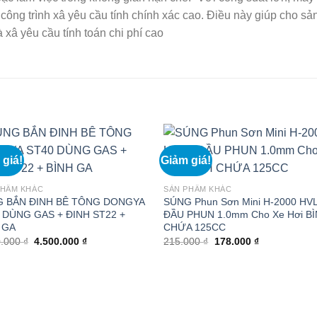
ông trình xâ yêu cầu tính chính xác cao. Điều này giúp cho s
 xâ yêu cầu tính toán chi phí cao
 giá!
Giảm giá!
PHẨM KHÁC
SẢN PHẨM KHÁC
 BẮN ĐINH BÊ TÔNG DONGYA
SÚNG Phun Sơn Mini H-2000 HV
 DÙNG GAS + ĐINH ST22 +
ĐẦU PHUN 1.0mm Cho Xe Hơi B
 GA
CHỨA 125CC
Giá
Giá
Giá
Giá
0.000
₫
4.500.000
₫
215.000
₫
178.000
₫
gốc
hiện
gốc
hiện
là:
tại
là:
tại
4.750.000 ₫.
là:
215.000 ₫.
là:
4.500.000 ₫.
178.000 ₫.