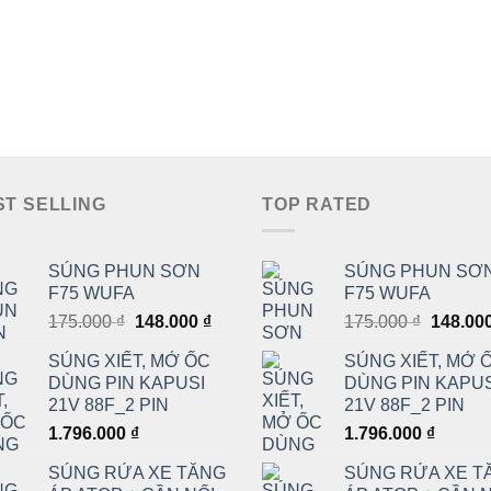
ST SELLING
TOP RATED
SÚNG PHUN SƠN
SÚNG PHUN SƠ
F75 WUFA
F75 WUFA
Giá
Giá
Giá
175.000
₫
148.000
₫
175.000
₫
148.00
gốc
hiện
gốc
SÚNG XIẾT, MỞ ỐC
SÚNG XIẾT, MỞ 
là:
tại
là:
DÙNG PIN KAPUSI
DÙNG PIN KAPUS
175.000 ₫.
là:
175.000
21V 88F_2 PIN
21V 88F_2 PIN
148.000 ₫.
1.796.000
₫
1.796.000
₫
SÚNG RỬA XE TĂNG
SÚNG RỬA XE T