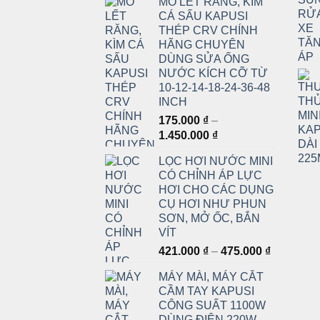
MỎ LẾT RĂNG, KÌM
từ
CÁ SẤU KAPUSI
3.120.000 ₫
THÉP CRV CHÍNH
đến
HÃNG CHUYÊN
4.050.000 ₫
DÙNG SỬA ỐNG
NƯỚC KÍCH CỠ TỪ
10-12-14-18-24-36-48
INCH
175.000
₫
–
Khoảng
1.450.000
₫
giá:
LỌC HƠI NƯỚC MINI
từ
CÓ CHỈNH ÁP LỰC
175.000 ₫
HƠI CHO CÁC DỤNG
đến
CỤ HƠI NHƯ PHUN
1.450.000 ₫
SƠN, MỞ ỐC, BẮN
VÍT
Khoảng
421.000
₫
–
475.000
₫
giá:
MÁY MÀI, MÁY CẮT
từ
CẦM TAY KAPUSI
421.000 ₫
CÔNG SUẤT 1100W
đến
DÙNG ĐIỆN 220W