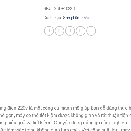
SKU:
SBDF1022D
Danh mục:
Sản phẩm khác
g điện 220v là một công cụ mạnh mẽ giúp bạn dễ dàng thực hi
 nhỏ gọn, máy có thể tiết kiệm được không gian và rất thuận tiệ
ng hiệu quả và tiết kiệm.- Chuyên dùng đóng gỗ công nghiệp , v
c làm việc trong không gian hạn chế.- Với công suất lớn, máy có