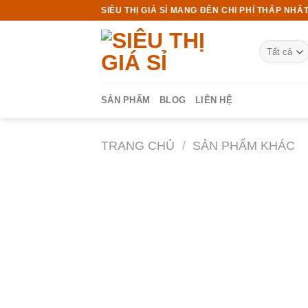
Chuyển
SIÊU THỊ GIÁ SỈ MANG ĐẾN CHI PHÍ THẤP NHẤT
đến
nội
dung
SẢN PHẨM
BLOG
LIÊN HỆ
TRANG CHỦ
/
SẢN PHẨM KHÁC