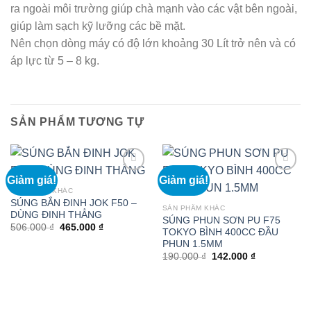
ra ngoài môi trường giúp chà mạnh vào các vật bên ngoài,
giúp làm sạch kỹ lưỡng các bề mặt.
Nên chọn dòng máy có độ lớn khoảng 30 Lít trở nên và có
áp lực từ 5 – 8 kg.
SẢN PHẨM TƯƠNG TỰ
Giảm giá!
Giảm giá!
SẢN PHẨM KHÁC
SÚNG BẮN ĐINH JOK F50 –
SẢN PHẨM KHÁC
DÙNG ĐINH THẲNG
SÚNG PHUN SƠN PU F75
Giá
Giá
506.000
₫
465.000
₫
TOKYO BÌNH 400CC ĐẦU
gốc
hiện
PHUN 1.5MM
là:
tại
506.000 ₫.
là:
Giá
Giá
190.000
₫
142.000
₫
465.000 ₫.
gốc
hiện
là:
tại
190.000 ₫.
là:
142.000 ₫.