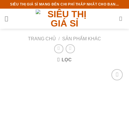
Chuyển
SIÊU THỊ GIÁ SỈ MANG ĐẾN CHI PHÍ THẤP NHẤT CHO BẠN...
đến
nội
dung
TRANG CHỦ
/
SẢN PHẨM KHÁC
LỌC