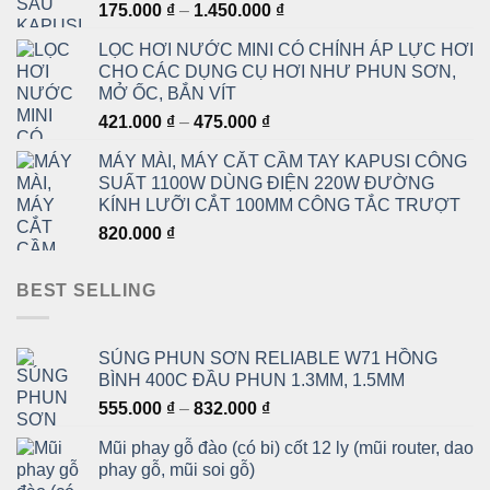
Khoảng
175.000
₫
–
1.450.000
₫
giá:
LỌC HƠI NƯỚC MINI CÓ CHỈNH ÁP LỰC HƠI
từ
CHO CÁC DỤNG CỤ HƠI NHƯ PHUN SƠN,
175.000 ₫
MỞ ỐC, BẮN VÍT
đến
Khoảng
421.000
₫
–
475.000
₫
1.450.000 ₫
giá:
MÁY MÀI, MÁY CẮT CẦM TAY KAPUSI CÔNG
từ
SUẤT 1100W DÙNG ĐIỆN 220W ĐƯỜNG
421.000 ₫
KÍNH LƯỠI CẮT 100MM CÔNG TẮC TRƯỢT
đến
820.000
₫
475.000 ₫
BEST SELLING
SÚNG PHUN SƠN RELIABLE W71 HỒNG
BÌNH 400C ĐẦU PHUN 1.3MM, 1.5MM
Khoảng
555.000
₫
–
832.000
₫
giá:
Mũi phay gỗ đào (có bi) cốt 12 ly (mũi router, dao
từ
phay gỗ, mũi soi gỗ)
555.000 ₫