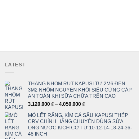
LATEST
THANG NHÔM RÚT KAPUSI TỪ 2M6 ĐẾN
3M2 NHÔM NGUYÊN KHỐI SIÊU CỨNG CÁP
AN TOÀN KHI SỮA CHỮA TRÊN CAO
Khoảng
3.120.000
₫
–
4.050.000
₫
giá:
MỎ LẾT RĂNG, KÌM CÁ SẤU KAPUSI THÉP
từ
CRV CHÍNH HÃNG CHUYÊN DÙNG SỬA
3.120.000 ₫
ỐNG NƯỚC KÍCH CỠ TỪ 10-12-14-18-24-36-
đến
48 INCH
4.050.000 ₫