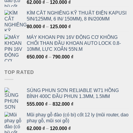
Khoảng
62.000
₫
–
120.000
₫
đến
giá:
832.000 ₫
KÌM CẮT NGHIÊNG KỸ THUẬT ĐIỆN KAPUSI
từ
5IN/125MM, 6 IN/ 150MM), 8 IN/200MM
62.000 ₫
Khoảng
80.000
₫
–
125.000
₫
đến
giá:
120.000 ₫
MÁY KHOAN PIN 16V ĐỘNG CƠ KHÔNG
từ
CHỔI THAN ĐẦU KHOAN AUTO LOCK 0.8-
80.000 ₫
10MM, LỰC XOẮN 55N.M
đến
Khoảng
650.000
₫
–
790.000
₫
125.000 ₫
giá:
từ
TOP RATED
650.000 ₫
đến
790.000 ₫
SÚNG PHUN SƠN RELIABLE W71 HỒNG
BÌNH 400C ĐẦU PHUN 1.3MM, 1.5MM
Khoảng
555.000
₫
–
832.000
₫
giá:
Mũi phay gỗ đào (có bi) cốt 12 ly (mũi router, dao
từ
phay gỗ, mũi soi gỗ)
555.000 ₫
Khoảng
62.000
₫
–
120.000
₫
đến