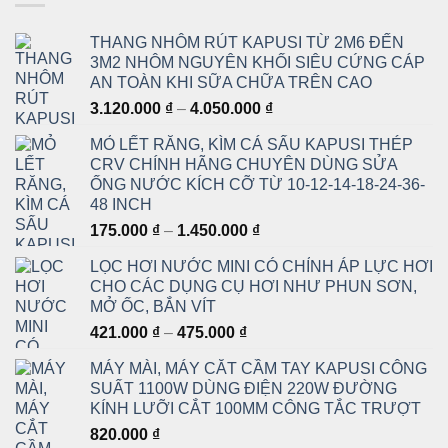
THANG NHÔM RÚT KAPUSI TỪ 2M6 ĐẾN
3M2 NHÔM NGUYÊN KHỐI SIÊU CỨNG CÁP
AN TOÀN KHI SỮA CHỮA TRÊN CAO
Khoảng
3.120.000
₫
–
4.050.000
₫
giá:
MỎ LẾT RĂNG, KÌM CÁ SẤU KAPUSI THÉP
từ
CRV CHÍNH HÃNG CHUYÊN DÙNG SỬA
3.120.000 ₫
ỐNG NƯỚC KÍCH CỠ TỪ 10-12-14-18-24-36-
đến
48 INCH
4.050.000 ₫
Khoảng
175.000
₫
–
1.450.000
₫
giá:
LỌC HƠI NƯỚC MINI CÓ CHỈNH ÁP LỰC HƠI
từ
CHO CÁC DỤNG CỤ HƠI NHƯ PHUN SƠN,
175.000 ₫
MỞ ỐC, BẮN VÍT
đến
Khoảng
421.000
₫
–
475.000
₫
1.450.000 ₫
giá:
MÁY MÀI, MÁY CẮT CẦM TAY KAPUSI CÔNG
từ
SUẤT 1100W DÙNG ĐIỆN 220W ĐƯỜNG
421.000 ₫
KÍNH LƯỠI CẮT 100MM CÔNG TẮC TRƯỢT
đến
820.000
₫
475.000 ₫