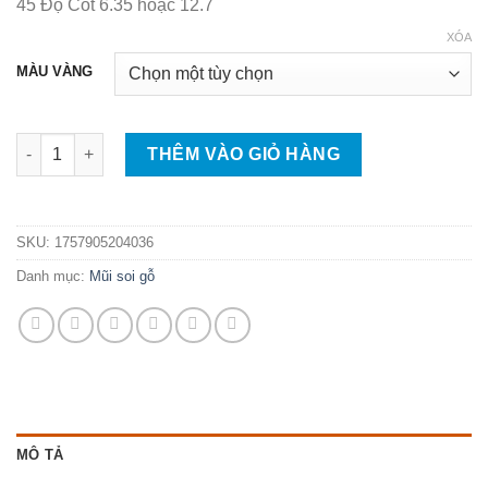
45 Độ Cốt 6.35 hoặc 12.7
98.000 ₫
đến
XÓA
228.000 ₫
MÀU VÀNG
Mũi Phay Ghép Góc Vuông ❤️❤️❤️ Mũi Soi Ghép Ván Gỗ 45 Độ C
THÊM VÀO GIỎ HÀNG
SKU:
1757905204036
Danh mục:
Mũi soi gỗ
MÔ TẢ