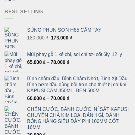
BEST SELLING
SÚNG PHUN SƠN H85 CẦM TAY
Giá
Giá
180.000
₫
173.000
₫
gốc
hiện
là:
tại
Mũi phay gỗ 1 kẻ chỉ, soi chỉ tơ- cốt 6ly, 12 ly
180.000 ₫.
là:
Khoảng
65.000
₫
–
78.000
₫
173.000 ₫.
giá:
từ
Bình châm dầu, Bình Châm Nhớt, Bình Xịt Dầu,
65.000 ₫
Bình bơm dầu dùng bôi trơn cho thiết bị cơ khí
đến
KAPUSI CAM 350ML, ĐEN 500ML
78.000 ₫
Khoảng
60.000
₫
–
70.000
₫
giá:
CHÉN CƯỚC, BÁNH CƯỚC, NỈ SẮT KAPUSI
từ
CHUYÊN CHÀ KIM LOẠI ĐÁNH GỈ, ĐÁNH
60.000 ₫
BÓNG HÀNG SIÊU DÀY PHI 100MM CỐT
đến
16MM
70.000 ₫