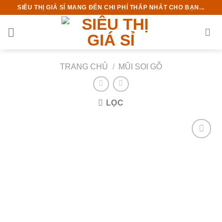
Chuyển
SIÊU THỊ GIÁ SỈ MANG ĐẾN CHI PHÍ THẤP NHẤT CHO BẠN...
đến
nội
dung
TRANG CHỦ
/
MŨI SOI GỖ
LỌC