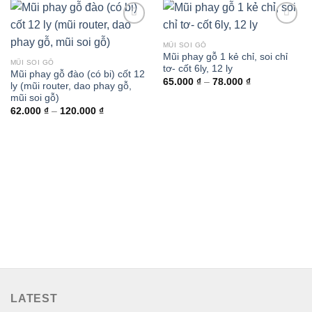
MŨI SOI GỖ
Mũi phay gỗ 1 kẻ chỉ, soi chỉ
MŨI SOI GỖ
tơ- cốt 6ly, 12 ly
Mũi phay gỗ đào (có bi) cốt 12
Khoảng
65.000
₫
–
78.000
₫
ly (mũi router, dao phay gỗ,
giá:
mũi soi gỗ)
từ
65.000 ₫
Khoảng
62.000
₫
–
120.000
₫
đến
giá:
78.000 ₫
từ
62.000 ₫
đến
120.000 ₫
LATEST