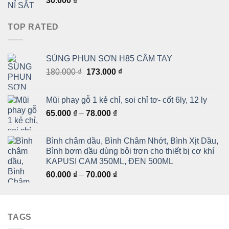
30.000
₫
TOP RATED
SÚNG PHUN SƠN H85 CẦM TAY
Giá
Giá
180.000
₫
173.000
₫
gốc
hiện
là:
tại
Mũi phay gỗ 1 kẻ chỉ, soi chỉ tơ- cốt 6ly, 12 ly
180.000 ₫.
là:
Khoảng
65.000
₫
–
78.000
₫
173.000 ₫.
giá:
từ
Bình châm dầu, Bình Châm Nhớt, Bình Xịt Dầu,
65.000 ₫
Bình bơm dầu dùng bôi trơn cho thiết bị cơ khí
đến
KAPUSI CAM 350ML, ĐEN 500ML
78.000 ₫
Khoảng
60.000
₫
–
70.000
₫
giá:
từ
60.000 ₫
TAGS
đến
70.000 ₫