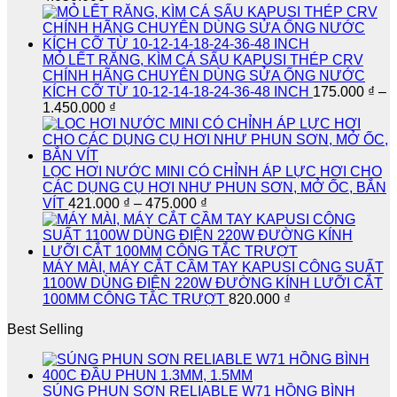
giá:
từ
3.120.000 ₫
đến
MỎ LẾT RĂNG, KÌM CÁ SẤU KAPUSI THÉP CRV
4.050.000 ₫
CHÍNH HÃNG CHUYÊN DÙNG SỬA ỐNG NƯỚC
KÍCH CỠ TỪ 10-12-14-18-24-36-48 INCH
175.000
₫
–
Khoảng
1.450.000
₫
giá:
từ
175.000 ₫
đến
LỌC HƠI NƯỚC MINI CÓ CHỈNH ÁP LỰC HƠI CHO
1.450.000 ₫
CÁC DỤNG CỤ HƠI NHƯ PHUN SƠN, MỞ ỐC, BẮN
Khoảng
VÍT
421.000
₫
–
475.000
₫
giá:
từ
421.000 ₫
đến
MÁY MÀI, MÁY CẮT CẦM TAY KAPUSI CÔNG SUẤT
475.000 ₫
1100W DÙNG ĐIỆN 220W ĐƯỜNG KÍNH LƯỠI CẮT
100MM CÔNG TẮC TRƯỢT
820.000
₫
Best Selling
SÚNG PHUN SƠN RELIABLE W71 HỒNG BÌNH