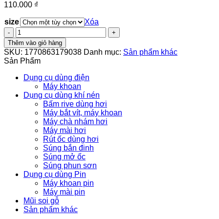
110.000
₫
size
Xóa
ĐỤC
GỖ
Thêm vào giỏ hàng
CÂM
SKU:
1770863179038
Danh mục:
Sản phẩm khác
TAY,
Sản Phẩm
ĐỤC
GỖ
Dụng cụ dùng điện
LƯỠI
Máy khoan
THẲNG
Dụng cụ dùng khí nén
KAPUSI
Bấm rive dùng hơi
SIZE
Máy bắt vít, máy khoan
10-
Máy chà nhám hơi
12-
Máy mài hơi
14-
Rút ốc dùng hơi
16-
Súng bắn đinh
19-
Súng mở ốc
22-
Súng phun sơn
25MM
Dụng cụ dùng Pin
SIÊU
Máy khoan pin
CỨNG
Máy mài pin
TAY
Mũi soi gỗ
CẦM
Sản phẩm khác
CHỐNG