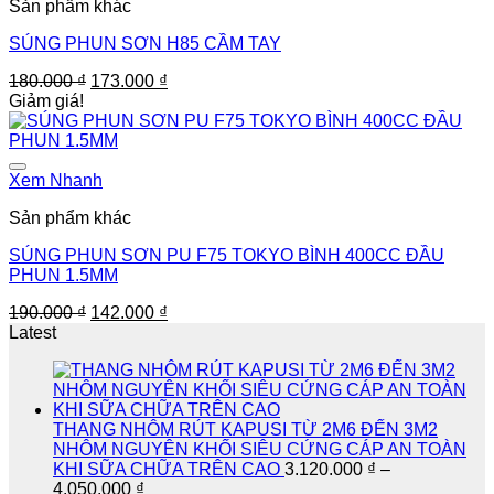
Sản phẩm khác
SÚNG PHUN SƠN H85 CẦM TAY
Giá
Giá
180.000
₫
173.000
₫
gốc
hiện
Giảm giá!
là:
tại
180.000 ₫.
là:
173.000 ₫.
Xem Nhanh
Sản phẩm khác
SÚNG PHUN SƠN PU F75 TOKYO BÌNH 400CC ĐẦU
PHUN 1.5MM
Giá
Giá
190.000
₫
142.000
₫
gốc
hiện
Latest
là:
tại
190.000 ₫.
là:
142.000 ₫.
THANG NHÔM RÚT KAPUSI TỪ 2M6 ĐẾN 3M2
NHÔM NGUYÊN KHỐI SIÊU CỨNG CÁP AN TOÀN
KHI SỮA CHỮA TRÊN CAO
3.120.000
₫
–
Khoảng
4.050.000
₫